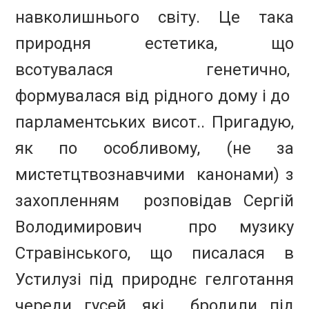
навколишнього світу. Це така
природня естетика, що
всотувалася генетично,
формувалася від рідного дому і до
парламентських висот.. Пригадую,
як по особливому, (не за
мистетцтвознавчими канонами) з
захопленням розповідав Сергій
Володимирович про музику
Стравінського, що писалася в
Устилузі під природнє гелготання
череди гусей, які бродили під