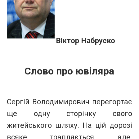
Віктор Набруско
Слово про ювіляра
Сергій Володимирович перегортає
ще одну сторінку свого
житейського шляху. На цій дорозі
всяке трапляється, але