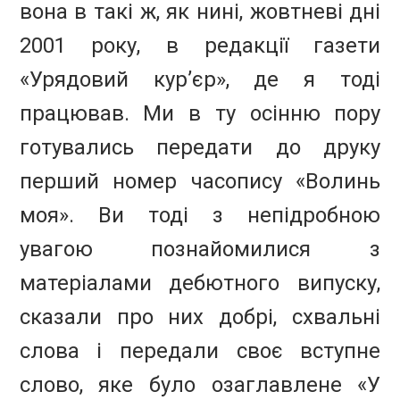
вона в такі ж, як нині, жовтневі дні
2001 року, в редакції газети
«Урядовий кур’єр», де я тоді
працював. Ми в ту осінню пору
готувались передати до друку
перший номер часопису «Волинь
моя». Ви тоді з непідробною
увагою познайомилися з
матеріалами дебютного випуску,
сказали про них добрі, схвальні
слова і передали своє вступне
слово, яке було озаглавлене «У