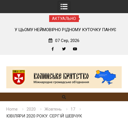
АКТУАЛЬНО
Є
ТОЙ, ХТО ПЕРШИМ ВІДМОВИВСЯ ВІД ОРДЕНА БІЛОГО
ОРЛА
07 Сер, 2026
Facebook
Twitter
YouTube
Skip
to
content
Home
2020
Жовтень
17
ЮВІЛЯРИ 2020 РОКУ: СЕРГІЙ ШЕВЧУК