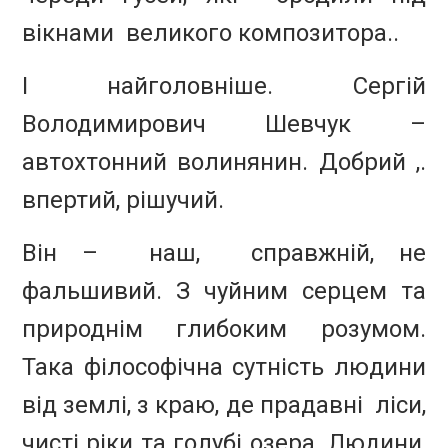
вікнами великого композитора..
І найголовніше. Сергій
Володимирович Шевчук –
автохтонний волинянин. Добрий ,.
впертий, рішучий.
Він – наш, справжній, не
фальшивий. З чуйним серцем та
природнім глибоким розумом.
Така філософічна сутність людини
від землі, з краю, де прадавні ліси,
чисті ріки та голубі озера. Людини,