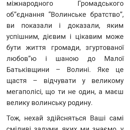
міжнародного Громадського
об”єднання “Волинське братство”,
ви показали і доказали, яким
успішним, дієвим і цікавим може
бути життя громади, згуртованої
любов”ю і шаною до Малої
Батьківщини – Волині. Яке це
щастя – відчувати у великому
мегаполісі, що ти не один, а маєш
велику волинську родину.
Тож, нехай здійсняться Ваші самі
сміливі задуми, яких ми знаємо, у