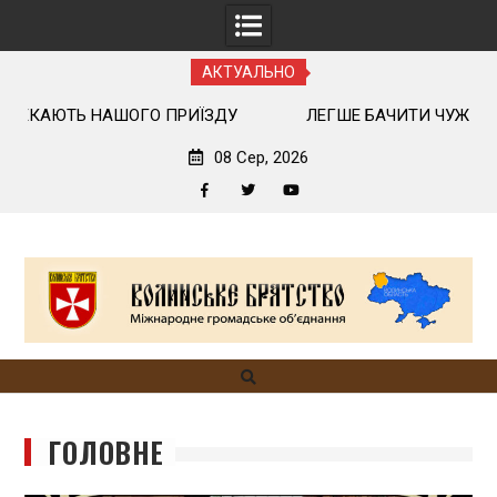
АКТУАЛЬНО
ЛЕГШЕ БАЧИТИ ЧУЖІ ПОМИЛКИ, НІЖ ВЛАСНІ
У 
08 Сер, 2026
Facebook
Twitter
YouTube
Skip
to
content
ГОЛОВНЕ