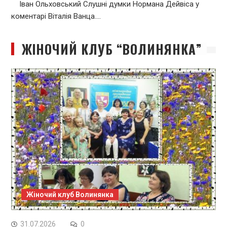
Іван Ольховський Слушні думки Нормана Дейвіса у
коментарі Віталія Ванца.…
ЖІНОЧИЙ КЛУБ “ВОЛИНЯНКА”
Жіночий клуб Волинянка
31.07.2026
0