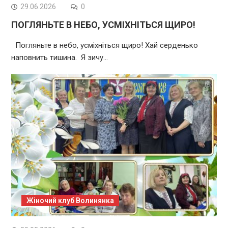
29.06.2026
0
ПОГЛЯНЬТЕ В НЕБО, УСМІХНІТЬСЯ ЩИРО!
Погляньте в небо, усміхніться щиро! Хай серденько
наповнить тишина. Я зичу…
Жіночий клуб Волинянка