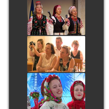
watch video
Волинське братство в
СНУ
watch video
watch video