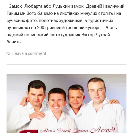
Замок Любарта або Луцький замок. Древній і величний!
Таким ми його бачимо на листівках минулих століть і на
сучасних фото, полотнах художників, в туристичних
путівниках і на 200 гривневій грошовій купюрі… А ось
відомий волинський фотохудожник Віктор Чухрай
бачить…
Leave a comment