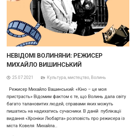
НЕВІДОМІ ВОЛИНЯНИ: РЕЖИСЕР
МИХАЙЛО ВИШИНСЬКИЙ
25.07.2021
Культура, мистецтво
,
Волинь
Режисер Михайло Вашинський: «Кіно – це моя
пристрасть» Відомим фактом є те, що Волинь дала світу
багато талановитих людей, справами яких можуть
пишатись на надихатись сучасники. В даній публікації
видання «Хроніки Любарта» розповість про режисера із
міста Ковеля Михайла…