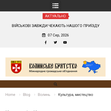
АКТУАЛЬНО
ОГО
ВІЙСЬКОВІ ЗАВЖДИ ЧЕКАЮТЬ НАШОГО ПРИЇЗДУ
07 Сер, 2026
Facebook
Twitter
YouTube
Skip
to
content
Home
Blog
Волинь
Культура, мистецтво