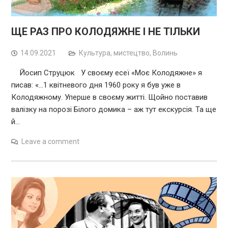
ЩЕ РАЗ ПРО КОЛОДЯЖНЕ І НЕ ТІЛЬКИ
14.09.2021
Культура, мистецтво
,
Волинь
Йосип Струцюк У своєму есеї «Моє Колодяжне» я
писав: «…1 квітневого дня 1960 року я був уже в
Колодяжному. Уперше в своєму житті. Щойно поставив
валізку на порозі Білого домика – аж тут екскурсія. Та ще
й…
Leave a comment