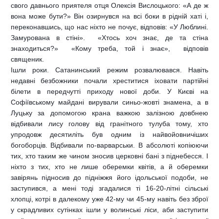
свого давнього приятеля отця Олексія Вислоцького: «А де ж
вона може бути?» Він озирнувся на всі боки в рідній хаті і,
переконавшись, що нас ніхто не почує, відповів: «У Люблині.
Замурована в стіні».  «Хтось хоч знає, де та стіна
знаходиться?»  «Кому треба, той і знає»,  відповів
священик.
Ішли роки. Сатанинський режим розвалювався. Навіть
недавні безбожники почали хреститися іховати партійні
білети в передчутті приходу нової доби. У Києві на
Софіївському майдані вирували синьо-жовті знамена, а в
Луцьку за допомогою крана важкою залізною довбнею
відбивали лису голову від гранітного тулуба тому, хто
упродовж десятиліть був одним із найвойовничіших
богоборців. Відбивали по-варварськи. В абсолюті копіюючи
тих, хто таким же чином зносив церковні бані з піднебесся. І
ніхто з тих, хто не лише оберемки квітів, а й оберемки
завірянь підносив до підніжжя його ідольської подоби, не
заступився, а мені тоді згадалися ті 16-20-літні сільські
хлопці, котрі в далекому уже 42-му чи 45-му навіть без зброї
у скрадливих сутінках ішли у волинські ліси, аби заступити