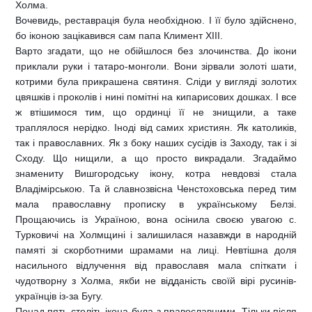
Холма.
Вочевидь, реставрація була необхідною. І її було здійснено,
бо іконою зацікавився сам папа Климент ХІІІ.
Варто згадати, що не обійшлося без злочинства. До ікони
приклали руки і татаро-монголи. Вони зірвали золоті шати,
котрими була прикрашена святиня. Сліди у вигляді золотих
цвяшків і проколів і нині помітні на кипарисових дошках. І все
ж втішимося тим, що ординці її не знищили, а таке
траплялося нерідко. Іноді від самих християн. Як католиків,
так і православних. Як з боку наших сусідів із Заходу, так і зі
Сходу. Що нищили, а що просто викрадали. Згадаймо
знамениту Вишгородську ікону, котра невдовзі стала
Владімірською. Та й славнозвісна Ченстоховська перед тим
мала православну прописку в українському Белзі.
Прощаючись із Україною, вона осінила своєю увагою с.
Турковичі на Холмщині і залишилася назавжди в народній
памяті зі скорботними шрамами на лиці. Невтішна доля
насильного відлучення від православя мала спіткати і
чудотворну з Холма, якби не відданість своїй вірі русинів-
українців із-за Бугу.
Понад пять століть ікона була з православними. Тільки після