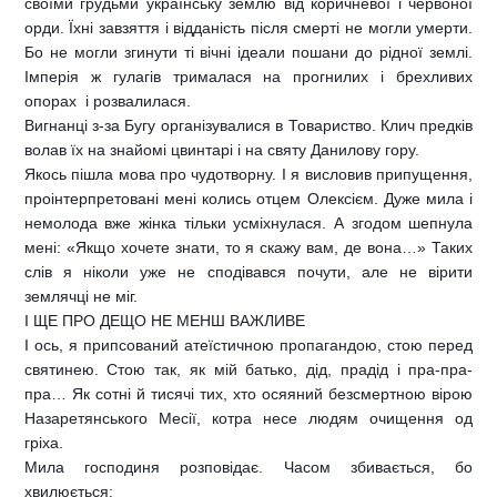
своїми грудьми українську землю від коричневої і червоної
орди. Їхні завзяття і відданість після смерті не могли умерти.
Бо не могли згинути ті вічні ідеали пошани до рідної землі.
Імперія ж гулагів трималася на прогнилих і брехливих
опорах  і розвалилася.
Вигнанці з-за Бугу організувалися в Товариство. Клич предків
волав їх на знайомі цвинтарі і на святу Данилову гору.
Якось пішла мова про чудотворну. І я висловив припущення,
проінтерпретовані мені колись отцем Олексієм. Дуже мила і
немолода вже жінка тільки усміхнулася. А згодом шепнула
мені: «Якщо хочете знати, то я скажу вам, де вона…» Таких
слів я ніколи уже не сподівався почути, але не вірити
землячці не міг.
І ЩЕ ПРО ДЕЩО НЕ МЕНШ ВАЖЛИВЕ
І ось, я припсований атеїстичною пропагандою, стою перед
святинею. Стою так, як мій батько, дід, прадід і пра-пра-
пра… Як сотні й тисячі тих, хто осяяний безсмертною вірою
Назаретянського Месії, котра несе людям очищення од
гріха.
Мила господиня розповідає. Часом збивається, бо
хвилюється: