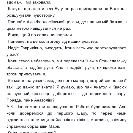
вдома». І ми заховали.
 Кажуть, що агенти з-за Бугу не раз приїжджали на Волинь і
розшукували чудотворну.
 Принаймні до Феодосіївської церкви, де правив мій батько, з
цією метою навідувалися не раз.
 Я чув, що й по селах нишпорили.
 Напевне, на це мали згоду від наших властей.
 Надіє Гаврилівно, виходить, ікона весь час переховувалася
у вас?
 Коли стало небезпечно, ми перевезли її аж в Станіславську
область, в надійні руки. Але ті надійні руки, як відомо вам,
трохи припсували її.
 Ви маєте на увазі самодіяльного маляра, котрий «поновив її
так, що важко впізнати? Я думаю, що пан Анатолій Квасюк
як чудовий фахівець добереться і до первинного шару.
Правда, пане Анатолію?
А.К.:  Ікона має три нашарування. Роботи буде чимало. Але
коли доберемося до першого шару, то перед нами
відкриється таємниця найдавніших віків і, можливо, воістину
справжній образ діви Марії.
 Коли цього сподіватися?