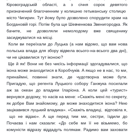
Кіровоградській області, а з січня сорок девятого
призначений благочинним у колишню гетьманську столицю 
місто Чигирин. Тут йому було дозволено спорудити храм на
Богдановій горі. Потім була ще Шевченкова Звенигородка. Як
бачите, не дозволяли немолодому вже священику
засиджуватися на місці.
 Коли ви переїхали до Луцька (а нам відомо, що вам нова
польська влада для збору відвела всього-на-всього два дні),
чи не цікавилися тут іконою?
 Ще й як! Вони не без чиєїсь інформації здогадувалися, що
ікона може знаходитися в Коробчуків. А якщо не в нас, то ми,
принаймні, повинні знати, де чудотворна може бути.
Пригадую, що регента Луцького собору Ганжука посилали
аж за океан до владики Іларіона. А коли цей «турист»
вернувся додому, то насів на мене: «Скажіть мені по секрету,
як добре Вам знайомому, де може знаходитися ікона? Нею
зацікавився луцький владика». «Скажіть владиці,  відповіла я,
 що не відаю». А ще перед тим ми, сестри, їздили до
Почаєва і нам сказали: «До себе ми її не візьмемо, бо
комуністи відразу віддадуть полякам. Радимо вам заховати