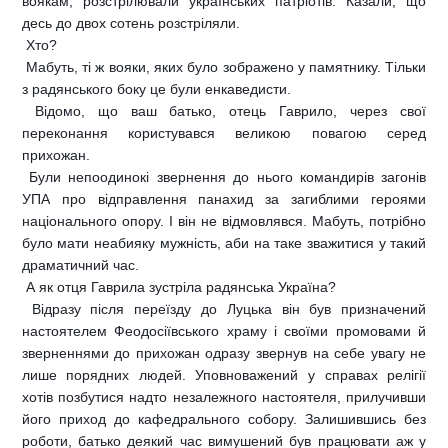
воякам, розстрілювали українських патріотів. Казали, що
десь до двох сотень розстріляли.
 Хто?
 Мабуть, ті ж вояки, яких було зображено у памятнику. Тільки
з радянського боку це були енкаведисти.
 Відомо, що ваш батько, отець Гаврило, через свої
переконання користувався великою повагою серед
прихожан.
 Були непоодинокі звернення до нього командирів загонів
УПА про відправлення панахид за загиблими героями
національного опору. І він не відмовлявся. Мабуть, потрібно
було мати неабияку мужність, аби на таке зважитися у такий
драматичний час.
 А як отця Гаврила зустріла радянська Україна?
 Відразу після переїзду до Луцька він був призначений
настоятелем Феодосіївського храму і своїми промовами й
зверненнями до прихожан одразу звернув на себе увагу не
лише порядних людей. Уповноважений у справах релігії
хотів позбутися надто незалежного настоятеля, прилучивши
його приход до кафедрального собору. Залишившись без
роботи, батько деякий час вимушений був працювати аж у