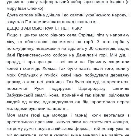
урочисто вніс у кафедральний собор архієпископ Іларіон (в
миру Іван Огієнко).
Друга світова війна дійшла і до святині українського народу, і
закутала її в таємничі шати понад півстоліття.
ДЕЩО З АВТОБІОГРАФІЇ. І НЕ ТІЛЬКИ
Якщо з центру мого рідного села Стрільці піти у напрямку
лісу, то обовязково підніметеся на горб. З того горба у
погожу днину, незважаючи на відстань у 30 кілометрів, видно
бані Пречистенського собору на Даниловій горі. Мій дід, і
прадід, і пра-пра-пра… всі вони на Пречисту запрягали
коней і їхали до Холма. Так було навіть після того, коли у
моїх Стрільцях у глибокі княжі часи побудували деревяну
церкву, а коло неї  дзвіницю. Так було відтоді, як хреститель
неосяжної Руси подарував Царгородську святиню
Забужанській землі, ікона  принаймні так вірили  зцілювала
людей од недуг, одгороджувала од бід, простеляла перед
молодими рушники на щастя…
Моя мати (тоді ще молода і гарна), коли верталася з
престольного празника, кинула оком на статечного жовніра,
котрому дуже пасувала військова форма, і той жовнір уже не
міг дочекатися, коли в казармі зніме мундир і на радість не