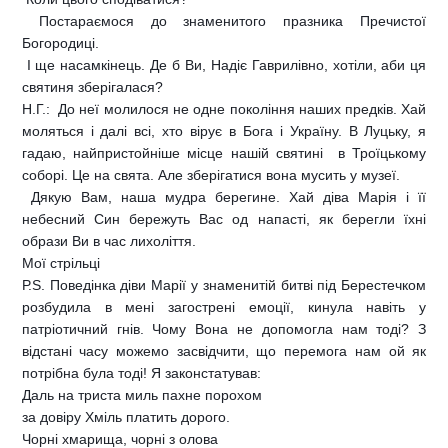
 Постараємося до знаменитого празника Пречистої
Богородиці.
 І ще насамкінець. Де б Ви, Надіє Гаврилівно, хотіли, аби ця
святиня зберігалася?
Н.Г.:  До неї молилося не одне покоління наших предків. Хай
моляться і далі всі, хто вірує в Бога і Україну. В Луцьку, я
гадаю, найпристойніше місце нашій святині  в Троїцькому
соборі. Це на свята. Але зберігатися вона мусить у музеї.
 Дякую Вам, наша мудра берегине. Хай діва Марія і її
небесний Син бережуть Вас од напасті, як берегли їхні
образи Ви в час лихоліття.
Мої стрільці
Р.S. Поведінка діви Марії у знаменитій битві під Берестечком
розбудила в мені загострені емоції, кинула навіть у
патріотичний гнів. Чому Вона не допомогла нам тоді? З
відстані часу можемо засвідчити, що перемога нам ой як
потрібна була тоді! Я законстатував:
Даль на триста миль пахне порохом 
за довіру Хміль платить дорого.
Чорні хмарища, чорні з олова