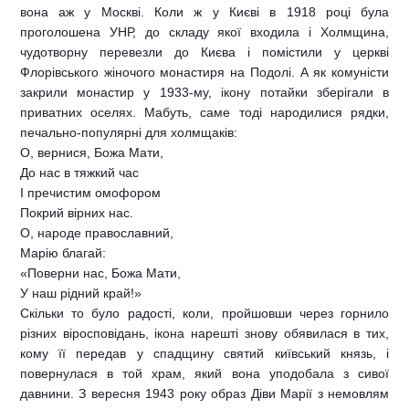
вона аж у Москві. Коли ж у Києві в 1918 році була
проголошена УНР, до складу якої входила і Холмщина,
чудотворну перевезли до Києва і помістили у церкві
Флорівського жіночого монастиря на Подолі. А як комуністи
закрили монастир у 1933-му, ікону потайки зберігали в
приватних оселях. Мабуть, саме тоді народилися рядки,
печально-популярні для холмщаків:
О, вернися, Божа Мати,
До нас в тяжкий час
І пречистим омофором
Покрий вірних нас.
О, народе православний,
Марію благай:
«Поверни нас, Божа Мати,
У наш рідний край!»
Скільки то було радості, коли, пройшовши через горнило
різних віросповідань, ікона нарешті знову обявилася в тих,
кому її передав у спадщину святий київський князь, і
повернулася в той храм, який вона уподобала з сивої
давнини. З вересня 1943 року образ Діви Марії з немовлям