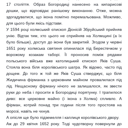
17 століття. Образ Богородиці нанесено на кипарисові
дошки, що відповідає ранішому виконанню. Отже, можна
здогадуватися, що ікона помітно перемальована. Можливо,
для цього були якісь підстави.
У 1594 році холмський єпископ Діонісій Збруйський прийняв
унію. Відтак тим, хто цього не сприйняв на Холмщині (а їх
було більше), доступ до ікони був закритий. Згодом у червні
1651 року холмська святиня опинилася під Берестечком у
ворожому козакам таборі. Її проносив поміж рядами
польського війська вже католицький єпископ Яків Суша.
Стояла вона біля королівського шатра. Як відомо, часто під
дощем. До того ж той же Яків Суша стверджує, що біля
Жидичина фірманка з церковним майном провалилася під
лід. Нещасному фірману нічого не залишалося, як звести
руки до неба і просити в Богородиці порятунку. І трапилося
диво: все церковне майно (і ікона з Холма) спливло. А
фірман, котрий понад три години після того простояв на
морозі, навіть не чхнув.
А опісля ще було підземелля і каплиця королівського двору.
Аж до 29 квітня 1652 року. Тоді чудотворну повернули до