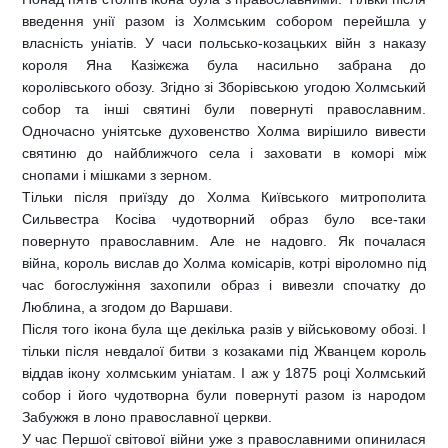
введення унії разом із Холмським собором перейшла у
власність уніатів. У часи польсько-козацьких війн з наказу
короля Яна Казіжєжа була насильно забрана до
королівського обозу. Згідно зі Зборівською угодою Холмський
собор та інші святині були повернуті православним.
Одночасно уніятське духовенство Холма вирішило вивести
святиню до найближчого села і заховати в коморі між
снопами і мішками з зерном.
Тільки після приїзду до Холма Київського митрополита
Сильвестра Косіва чудотворний образ було все-таки
повернуто православним. Але не надовго. Як почалася
війна, король вислав до Холма комісарів, котрі віроломно під
час богослужіння захопили образ і вивезли спочатку до
Люблина, а згодом до Варшави.
Після того ікона була ще декілька разів у військовому обозі. І
тільки після невдалої битви з козаками під Жванцем король
віддав ікону холмським уніатам. І аж у 1875 році Холмський
собор і його чудотворна були повернуті разом із народом
Забужжя в лоно православної церкви.
У час Першої світової війни уже з православними опинилася