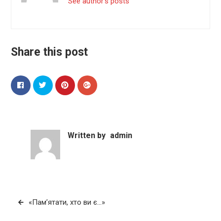
See author's posts
Share this post
Written by
admin
Навігація
«Пам’ятати, хто ви є…»
записів