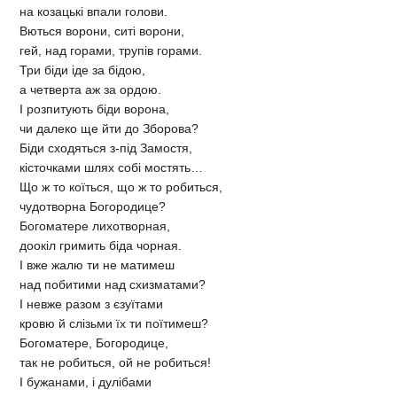
на козацькі впали голови.
Вються ворони, ситі ворони,
гей, над горами, трупів горами.
Три біди іде за бідою,
а четверта аж за ордою.
І розпитують біди ворона,
чи далеко ще йти до Зборова?
Біди сходяться з-під Замостя,
кісточками шлях собі мостять…
Що ж то коїться, що ж то робиться,
чудотворна Богородице?
Богоматере лихотворная,
доокіл гримить біда чорная.
І вже жалю ти не матимеш
над побитими над схизматами?
І невже разом з єзуїтами
кровю й слізьми їх ти поїтимеш?
Богоматере, Богородице,
так не робиться, ой не робиться!
І бужанами, і дулібами