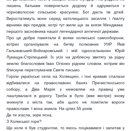
лишень батькам повернеться додому й одружиться з
чорноволосою сільською красунею. Бог дасть їм дітей.
Виростатимуть вони серед католицького засилля і ґвалту
вірними вірі предків, котрі тут жили ще за князя Менджака 
першого засновника нашої легендарної античної держави.
Про це добре памятали й вояки холмської самооборони,
котрих організували на битву полковник УНР Яків
Гальчевський-Войнаровський і мій односельчанин Юрій
Лукащук-Стрілецький. Їх усіх на доблесну звитягу за рідну
землю благословив Іван Огієнко рідним словом, котрим він
блискуче перетлумачив Святе письмо.
Горіли українські села на Холмщині, і їхні криваві спалахи
відбивалися на православних банях Пречистенського
собору, а Діва Марія з немовлям на правиці уже
лаштувалася в дорогу. Треба ж було (вже вкотре) знову
зникнути з міста так, аби цього не помітили вороги
православя. І вона зникла. На цілих 55 років.
Де ти згасла, зоре ясна,
З Холмської гори?
Ще коли я був студентом, то якось поцікавився і запитав у