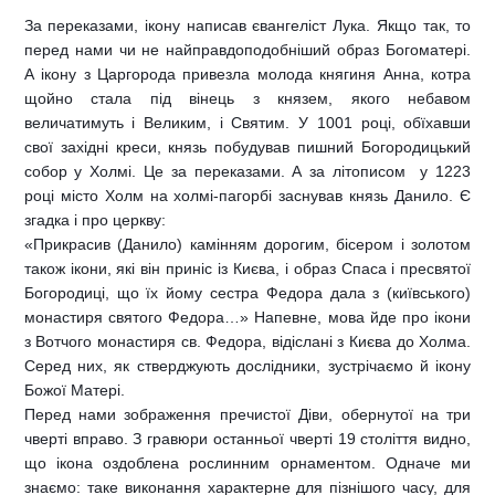
За переказами, ікону написав євангеліст Лука. Якщо так, то
перед нами чи не найправдоподобніший образ Богоматері.
А ікону з Царгорода привезла молода княгиня Анна, котра
щойно стала під вінець з князем, якого небавом
величатимуть і Великим, і Святим. У 1001 році, обїхавши
свої західні креси, князь побудував пишний Богородицький
собор у Холмі. Це за переказами. А за літописом  у 1223
році місто Холм на холмі-пагорбі заснував князь Данило. Є
згадка і про церкву:
«Прикрасив (Данило) камінням дорогим, бісером і золотом
також ікони, які він приніс із Києва, і образ Спаса і пресвятої
Богородиці, що їх йому сестра Федора дала з (київського)
монастиря святого Федора…» Напевне, мова йде про ікони
з Вотчого монастиря св. Федора, відіслані з Києва до Холма.
Серед них, як стверджують дослідники, зустрічаємо й ікону
Божої Матері.
Перед нами зображення пречистої Діви, обернутої на три
чверті вправо. З гравюри останньої чверті 19 століття видно,
що ікона оздоблена рослинним орнаментом. Одначе ми
знаємо: таке виконання характерне для пізнішого часу, для