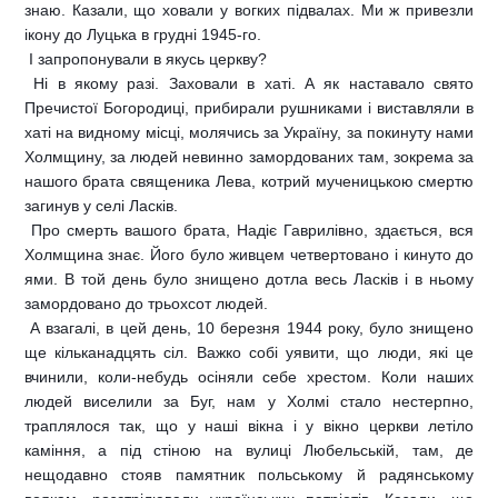
знаю. Казали, що ховали у вогких підвалах. Ми ж привезли
ікону до Луцька в грудні 1945-го.
 І запропонували в якусь церкву?
 Ні в якому разі. Заховали в хаті. А як наставало свято
Пречистої Богородиці, прибирали рушниками і виставляли в
хаті на видному місці, молячись за Україну, за покинуту нами
Холмщину, за людей невинно замордованих там, зокрема за
нашого брата священика Лева, котрий мученицькою смертю
загинув у селі Ласків.
 Про смерть вашого брата, Надіє Гаврилівно, здається, вся
Холмщина знає. Його було живцем четвертовано і кинуто до
ями. В той день було знищено дотла весь Ласків і в ньому
замордовано до трьохсот людей.
 А взагалі, в цей день, 10 березня 1944 року, було знищено
ще кільканадцять сіл. Важко собі уявити, що люди, які це
вчинили, коли-небудь осіняли себе хрестом. Коли наших
людей виселили за Буг, нам у Холмі стало нестерпно,
траплялося так, що у наші вікна і у вікно церкви летіло
каміння, а під стіною на вулиці Любельській, там, де
нещодавно стояв памятник польському й радянському