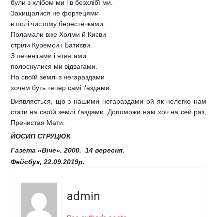
були з хлібом ми і в безхлібї ми.
Захищалися не фортецями 
в полі чистому берестечками.
Поламали вже Холми й Києви
стріли Куремси і Батиєви.
З печенігами і ятвягами
полоснулися ми відвагами.
На своїй землі з негараздами
хочем буть тепер самі ґаздами.
Виявляється, що з нашими негараздами ой як нелегко нам
стати на своїй землі ґаздами. Допоможи нам хоч на сей раз,
Пречистая Мати.
ЙОСИП СТРУЦЮК
Газета «Віче». 2000.  14 вересня.
Фейсбук, 22.09.2019р.
admin