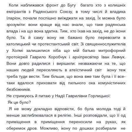
 Коли наближався фронт до Бугу  багато хто з колишніх
емігрантів з Радянського Союзу, в тому числі й владика
Іларіон, почали поспішно виїжджати на захід. Їх можна було
зрозуміти: вони краще від нас знали, що таке радянська
влада і на що вона здатна. Тим, хто їхав на захід, не до ікони
було. Та й саму ікону не бажано було перевозити в
католицький чи протестантський світ. Зі священнослужителів
у Холмі залишилися хіба що мій батько митрофорний
протоієрей Гаврило Коробчук і архіпресвітер Іван Левчук.
Вони довго радилися і вирішили: незважаючи на те, що
наших людей переселяють в атеїстичний світ  ікону теж
треба туди вести. Тим більше, що вона вже там була і її все-
таки вдалося приховати від пильного ока комуністичних
безбожників.
Не стримуюсь й питаю у Надії Гаврилівни Горлицької:
 Як це було?
 Я не можу докладно відповісти, бо була молода тоді й
менше заглиблювалася в релігію. Інші розповідали, що її од
приміщення в приміщення переносили на руках, як
оберемок дров. Можливо, ікону по дошках розбирали  не