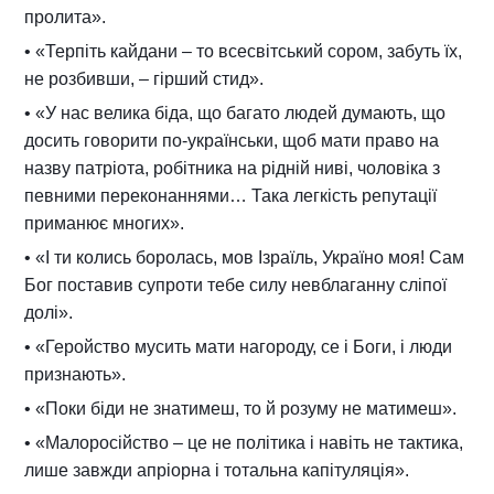
пролита».
• «Терпіть кайдани – то всесвітський сором, забуть їх,
не розбивши, – гірший стид».
• «У нас велика біда, що багато людей думають, що
досить говорити по-українськи, щоб мати право на
назву патріота, робітника на рідній ниві, чоловіка з
певними переконаннями… Така легкість репутації
приманює многих».
• «І ти колись боролась, мов Ізраїль, Україно моя! Сам
Бог поставив супроти тебе силу невблаганну сліпої
долі».
• «Геройство мусить мати нагороду, се і Боги, і люди
признають».
• «Поки біди не знатимеш, то й розуму не матимеш».
• «Малоросійство – це не політика і навіть не тактика,
лише завжди апріорна і тотальна капітуляція».