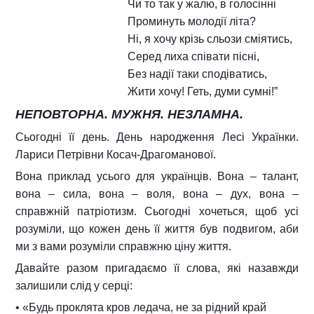
Чи то так у жалю, в голосінні
Проминуть молодії літа?
Ні, я хочу крізь сльози сміятись,
Серед лиха співати пісні,
Без надії таки сподіватись,
Жити хочу! Геть, думи сумні!”
НЕПОВТОРНА. МУЖНЯ. НЕЗЛАМНА.
Сьогодні її день. День народження Лесі Українки.
Лариси Петрівни Косач-Драгоманової.
Вона приклад усього для українців. Вона – талант,
вона – сила, вона – воля, вона – дух, вона –
справжній патріотизм. Сьогодні хочеться, щоб усі
розуміли, що кожен день її життя був подвигом, аби
ми з вами розуміли справжню ціну життя.
Давайте разом пригадаємо її слова, які назавжди
залишили слід у серці:
• «Будь проклята кров ледача, не за рідний край