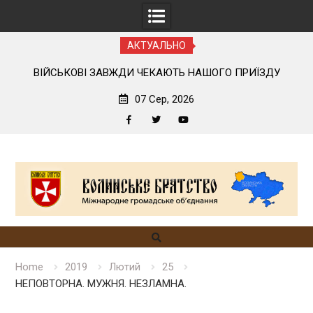
АКТУАЛЬНО
ОГО
ВІЙСЬКОВІ ЗАВЖДИ ЧЕКАЮТЬ НАШОГО ПРИЇЗДУ
07 Сер, 2026
Facebook
Twitter
YouTube
Skip
to
content
Home
2019
Лютий
25
НЕПОВТОРНА. МУЖНЯ. НЕЗЛАМНА.