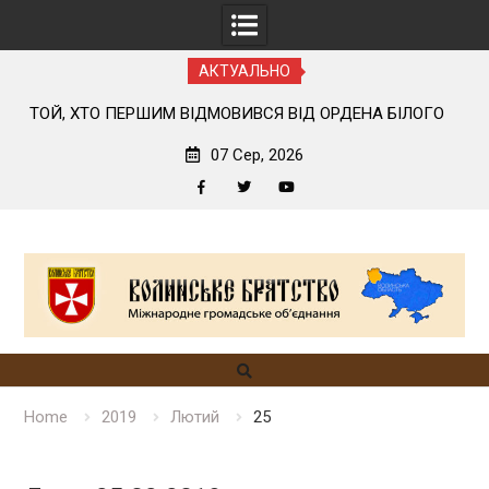
АКТУАЛЬНО
ДМОВИВСЯ ВІД ОРДЕНА БІЛОГО
ВІЙСЬКОВІ ЗАВЖДИ ЧЕКАЮ
ОРЛА
07 Сер, 2026
Facebook
Twitter
YouTube
Skip
to
content
Home
2019
Лютий
25