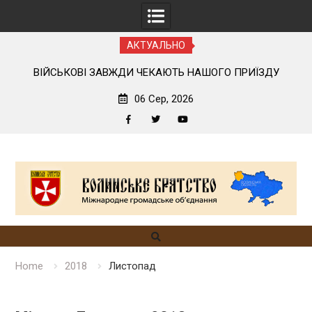
АКТУАЛЬНО
ОГО
ВІЙСЬКОВІ ЗАВЖДИ ЧЕКАЮТЬ НАШОГО ПРИЇЗДУ
06 Сер, 2026
Facebook
Twitter
YouTube
Skip
to
content
Home
2018
Листопад