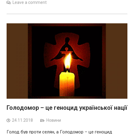
Leave a comment
Голодомор – це геноцид української нації
24.11.2018
Новини
Голод був проти селян, а Голодомор – це геноцид