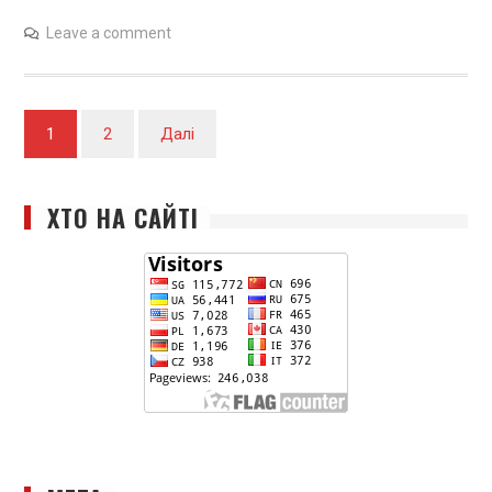
Leave a comment
Навігація
1
2
Далі
записів
ХТО НА САЙТІ