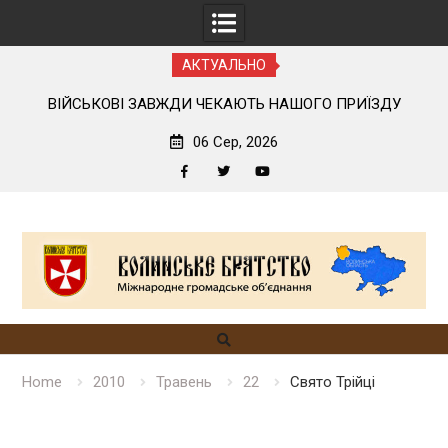
АКТУАЛЬНО
ОГО
ВІЙСЬКОВІ ЗАВЖДИ ЧЕКАЮТЬ НАШОГО ПРИЇЗДУ
06 Сер, 2026
Facebook
Twitter
YouTube
Skip
to
content
Home
2010
Травень
22
Свято Трійці