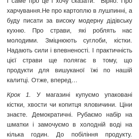
І саме про це і хочу сказати. Вірно. Про
харчування.Не про картоплю в лушпинні, а
буду писати за високу модерну дідівську
кухню. Про страви, які роблять нас
молодими. Зміцнюють суглоби, кістки.
Надають сили і впевненості. І практичність
цієї страви ще полягає в тому, що
продукти для вишуканої їжі по нашій
калитці. Отже, вперед…
Крок 1.
У магазині купуємо упаковані
кістки, хвости чи копитця яловичини. Ціни
знаєте. Демократичні. Рубаємо набір на
шматки і замочуємо в холодній воді на
кілька годин. До побіління продукту.