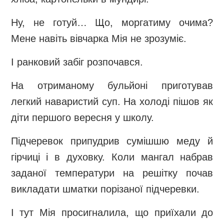
Ну, не готуй… Що, моргатиму очима?
Мене навіть вівчарка Мія не зрозуміє.
І ранковий забіг розпочався.
На отриманому бульйоні приготував
легкий наваристий суп. На холоді пішов як
діти першого вересня у школу.
Підчеревок припудрив сумішшю меду й
гірчиці і в духовку. Коли мангал набрав
заданої температури на решітку почав
викладати шматки порізаної підчеревки.
І тут Мія просигналила, що приїхали до