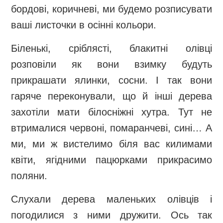
бордові, коричневі, ми будемо розписувати
ваші листочки в осінні кольори.
Біленькі, сріблясті, блакитні олівці
розповіли як вони взимку будуть
прикрашати ялинки, сосни. І так вони
гаряче переконували, що й інші дерева
захотіли мати білосніжні хутра. Тут не
втрималися червоні, помаранчеві, сині… А
ми, ми ж вистелимо біля вас килимами
квіти, ягідними пацюрками прикрасимо
поляни.
Слухали дерева маленьких олівців і
погодилися з ними дружити. Ось так