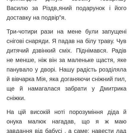
Василю за Різдв,яний подарунок і його
доставку на подвір”я.
Три-чотири рази на мене були запущені
снігові снаряди. Я падав на білу траву. Чув
дитячий дзвінкий сміх. Піднімався. Радів
не менше, ніж він за маленьке щастя, яке
панувало у дворі. Нашу радість розділяла
й вівчарка Мія, яка доганяючи сніжний пил,
ще й намагалася забрати у Дмитрика
сніжки.
На цій високій ноті порозуміння діда й
онука малюк нагадав, що я ж маю
завдання від бабусі , а саме: навести лад