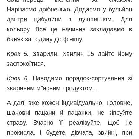
Нарізаємо дрібненько. Додаємо у бульйон
дві-три цибулини з лушпинням. Для
кольору. Все це начиння закладаємо в
баняк за годину до фінішу.
Крок 5.
Зварили. Хвилин 15 дайте йому
заспокоїтися.
Крок 6.
Наводимо порядок-сортування зі
звареним м”ясним продуктом…
А далі вже кожен індивідуально. Головне,
шановні пацани й пацанки, не зіпсуйте
страву. Вчасно її реалізуйте, щоб не
прокисла. І будете, дівчата, звийні, при