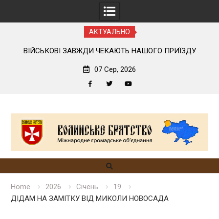
АКТУАЛЬНО
У
ЛЕГШЕ БАЧИТИ ЧУЖІ ПОМИЛКИ, НІЖ ВЛАСНІ
07 Сер, 2026
Facebook
Twitter
YouTube
Skip
to
content
Home
2026
Січень
19
ДІДАМ НА ЗАМІТКУ ВІД МИКОЛИ НОВОСАДА