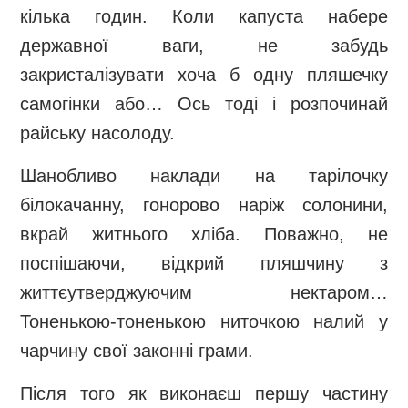
кілька годин. Коли капуста набере
державної ваги, не забудь
закристалізувати хоча б одну пляшечку
самогінки або… Ось тоді і розпочинай
райську насолоду.
Шанобливо наклади на тарілочку
білокачанну, гонорово наріж солонини,
вкрай житнього хліба. Поважно, не
поспішаючи, відкрий пляшчину з
життєутверджуючим нектаром…
Тоненькою-тоненькою ниточкою налий у
чарчину свої законні грами.
Після того як виконаєш першу частину