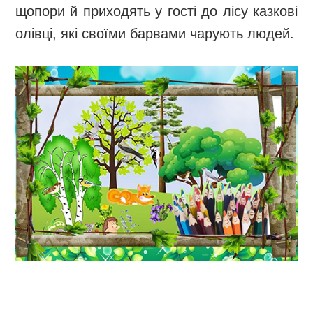
щопори й приходять у гості до лісу казкові
олівці, які своїми барвами чарують людей.