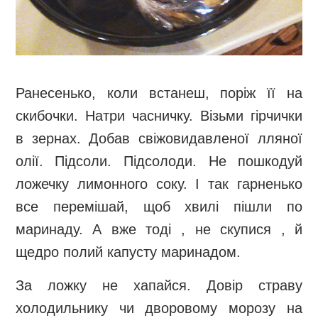
Ранесенько, коли встанеш, поріж її на
скибочки. Натри часничку. Візьми гірчички
в зернах. Добав свіжовидавленої лляної
олії. Підсоли. Підсолоди. Не пошкодуй
ложечку лимонного соку. І так гарненько
все перемішай, щоб хвилі пішли по
маринаду. А вже тоді , не скупися , й
щедро полий капусту маринадом.
За ложку не хапайся. Довір страву
холодильнику чи дворовому морозу на