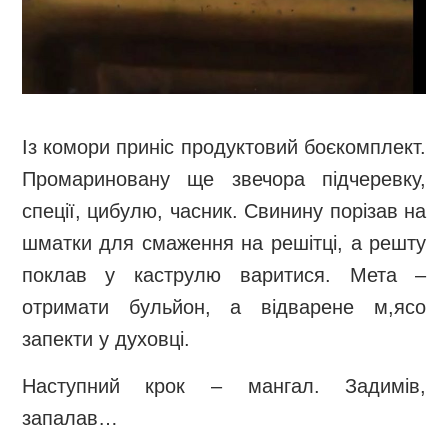
Із комори приніс продуктовий боєкомплект.
Промариновану ще звечора підчеревку,
спеції, цибулю, часник. Свинину порізав на
шматки для смаження на решітці, а решту
поклав у каструлю варитися. Мета –
отримати бульйон, а відварене м,ясо
запекти у духовці.
Наступний крок – мангал. Задимів,
запалав…