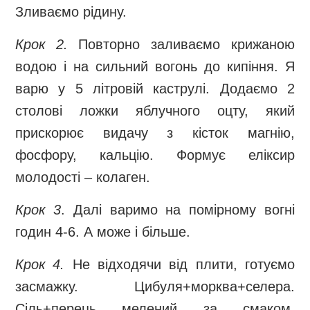
Зливаємо рідину.
Крок 2.
Повторно заливаємо крижаною
водою і на сильний вогонь до кипіння. Я
варю у 5 літровій каструлі. Додаємо 2
столові ложки яблучного оцту, який
прискорює видачу з кісток магнію,
фосфору, кальцію. Формує еліксир
молодості – колаген.
Крок 3
. Далі варимо на помірному вогні
годин 4-6. А може і більше.
Крок 4.
Не відходячи від плити, готуємо
засмажку. Цибуля+морква+селера.
Сіль+перець мелений за смаком.