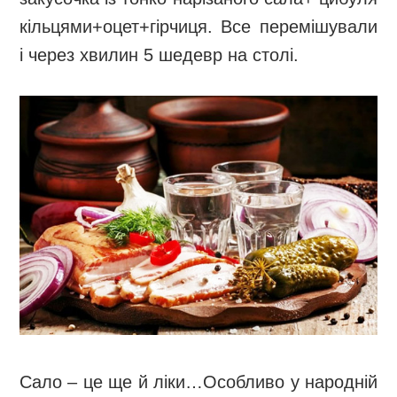
кільцями+оцет+гірчиця. Все перемішували
і через хвилин 5 шедевр на столі.
Сало – це ще й ліки…Особливо у народній