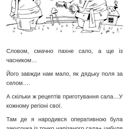
Словом, смачно пахне сало, а ще із
часником…
Його завжди нам мало, як дядьку поля за
селом….
А скільки ж рецептів приготування сала…У
кожному регіоні свої.
Там де я народився оперативною була
закусочка із тонко нарізаного сала+ цибуля