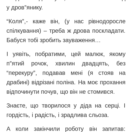
у дров”янику.
“Коля”,- каже він, (у нас рівнодоросле
спілкування) – треба ж дрова поскладати.
Бабуся тобі зробить зауваження…
І уявіть, побратими, цей малюк, якому
п”ятий рочок, хвилин двадцять, без
“перекуру”, подавав мені (я стояв на
драбині) відрізані поліна. На моє прохання
відпочинути почув, що він не стомився.
Знаєте, що творилося у діда на серці. І
гордість, і радість, і зрадлива сльоза.
А коли закінчили роботу він запитав: