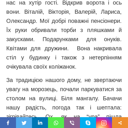
нас на хутір гості. Відкрив ворота і ось
вони. Віталій, Вікторія, Валерій, Лариса,
Олександр. Мої добрі поважні пенсіонери.
Їх руки обривали торби з пляшками й
закусками. Подарунками для онуків.
Квітами для дружини. Вона накривала
стіл у будинку і також з нетерпінням
очікувала своїх коліжанок.
За традицією нашого дому, не звертаючи
увагу на морозець, почали паркуватися за
столом на вулиці. Біля мангалу. Бачачи
нашу радість, погода так і шептала:
зігрівайтесь. Ох, як на “ура” пішла
біленька, а закусочка, а підчеревка з