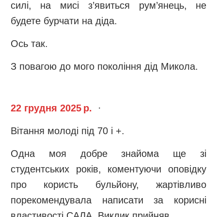
силі, на мисі з’явиться рум’янець, не
будете бурчати на діда.
Ось так.
З повагою до мого покоління дід Микола.
22 грудня 2025 р.
·
Вітання молоді під 70 і +.
Одна моя добре знайома ще зі
студентських років, коментуючи оповідку
про користь бульйону, жартівливо
порекомендувала написати за корисні
властивості САЛА. Виклик прийняв.