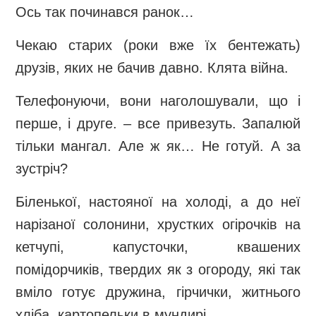
Ось так починався ранок…
Чекаю старих (роки вже їх бентежать)
друзів, яких не бачив давно. Клята війна.
Телефонуючи, вони наголошували, що і
перше, і друге. – все привезуть. Запалюй
тільки мангал. Але ж як… Не готуй. А за
зустріч?
Біленької, настояної на холоді, а до неї
нарізаної солонини, хрустких огірочків на
кетчупі, капусточки, квашених
помідорчиків, твердих як з огороду, які так
вміло готує дружина, гірчички, житнього
хліба, картопельки в мундирі.