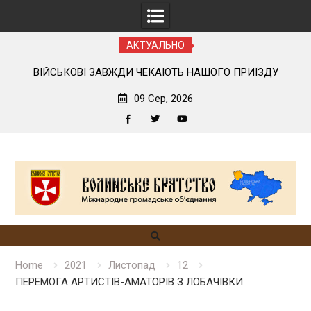
АКТУАЛЬНО
ОГО
ВІЙСЬКОВІ ЗАВЖДИ ЧЕКАЮТЬ НАШОГО ПРИЇЗДУ
09 Сер, 2026
Facebook
Twitter
YouTube
Skip
to
content
Home
2021
Листопад
12
ПЕРЕМОГА АРТИСТІВ-АМАТОРІВ З ЛОБАЧІВКИ