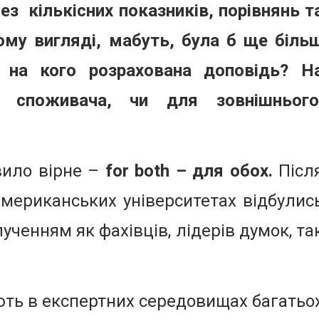
без
кількісних показників, порівнянь т
ому вигляді, мабуть, була б ще
біль
: на кого розрахована доповідь? Н
го споживача, чи для зовнішнього
вило вірне –
for both – для обох.
Післ
американських університетах відбулис
лученням як фахівців, лідерів думок, та
ть в експертних середовищах багатьо