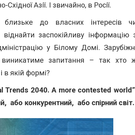
Східної Азії. І звичайно, в Росії.
 близьке до власних інтересів ч
 віднайти заспокійливу інформацію 
міністрацію у Білому Домі. Зарубіжн
в виникатиме запитання – так хто 
і в якій формі?
al Trends 2040. A more contested world”
й, або конкурентний, або спірний світ.