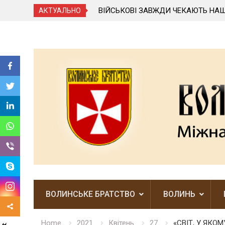
ВИВСЯ ВІД ОРДЕНА
ВІЙСЬКОВІ ЗАВЖДИ ЧЕКАЮТЬ НАШ
АКТУАЛЬНО
Skip
to
content
ВОЛИНСЬКЕ БРАТСТВО
ВОЛИНЬ
Home
2021
Квітень
27
«СВІТ, У ЯКО