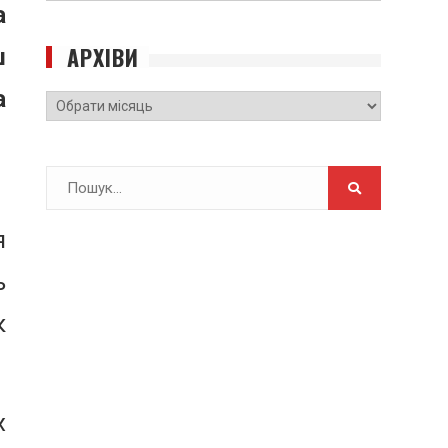
а
САЙТУ
АРХІВИ
ш
а
Архіви
Search
for:
я
ь
к
х