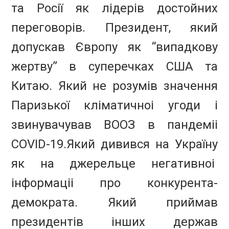
та Росії як лідерів достойних
переговорів.
Президент, який
допускав Європу як “випадкову
жертву” в суперечках США та
Китаю.
Який не розумів значення
Паризької кліматичноі угоди і
звинувачував ВООЗ в пандеміі
COVID-19.
Який дивився на Україну
як на джерельце негативноі
інформаціі про конкурента-
демократа.
Який приймав
президентів інших держав