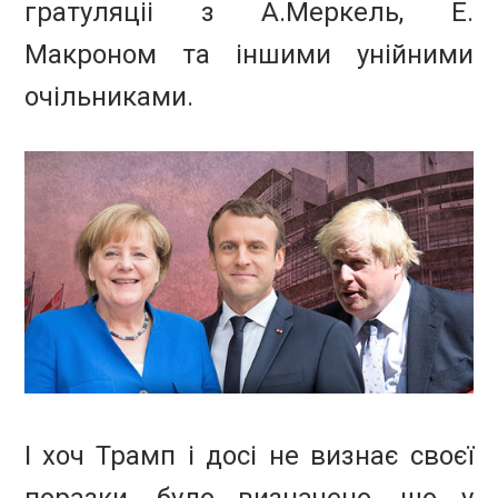
гратуляціі з А.Меркель, Е.
Макроном та іншими унійними
очільниками.
І хоч Трамп і досі не визнає своєї
поразки, було визначено, що у