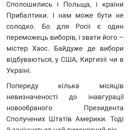
Сполошились і Польща, і краіни
Прибалтики. І нам може бути не
солодко. Бо для Росіі є один
переможець виборів, і звати його –
містер Хаос. Байдуже де вибори
відбуваються, у США, Киргизіі чи в
Украіні.
Попереду кілька місяців
невизначеності до інавгурації
новообраного Президента
Сполучених Штатів Америки.
Тоді
й закінчиться цей високосний рік.