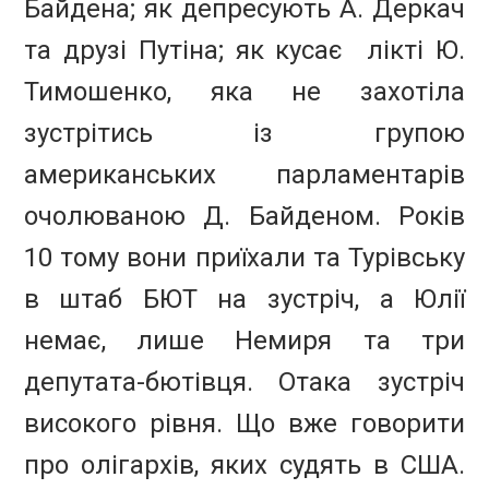
Байдена; як депресують А. Деркач
та друзі Путіна; як кусає лікті Ю.
Тимошенко, яка не захотіла
зустрітись із групою
американських парламентарів
очолюваною Д. Байденом. Років
10 тому вони приїхали та Турівську
в штаб БЮТ на зустріч, а Юлії
немає, лише Немиря та три
депутата-бютівця. Отака зустріч
високого рівня. Що вже говорити
про олігархів, яких судять в США.