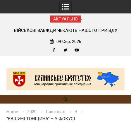
АКТУАЛЬНО
ІЙСЬКОВІ ЗАВЖДИ ЧЕКАЮТЬ НАШОГО ПРИЇЗДУ
ЛЕГШЕ
09 Сер, 2026
Facebook
Twitter
YouTube
Skip
to
content
Home
2020
Листопад
9
“ВАШИНГТОНЩИНА” – У ФОКУСІ