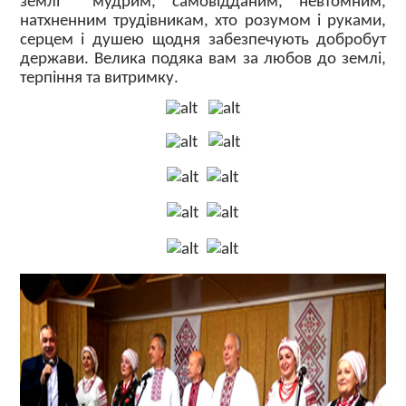
землі  мудрим, самовідданим, невтомним,
натхненним трудівникам, хто розумом і руками,
серцем і душею щодня забезпечують добробут
держави. Велика подяка вам за любов до землі,
терпіння та витримку.