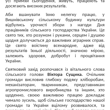
усі примхи сьогодення, живуть, працюють та
досягають високих результатів.
Аби вшанувати їхню нелегку працю, у
Вишнівському сільському будинку культури
відбулись урочисті збори з нагоди Дня
працівників сільського господарства України. Це
свято тих, хто розумом і руками, серцем і душею
щодня долучається до важливих аграрних справ.
Це свято воістину всенародне, адже від
результатів їхньої діяльності, значною мірою,
залежить здоровя, добробут і процвітання
України.
Святковий захід розпочався із вітального слова
сільського голови
Віктора Сущика.
Очільник
громади висловив глибоку подяку хліборобам,
механізаторам, тваринникам, представникам
агропромислового виробництва та іншим, хто
щоденно, своєю важливою працею докладає
чимало зусиль, щоб сільське господарство нашої
громади та України вцілому розвивалося, та