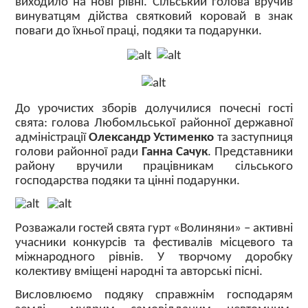
виходило на нові рівні. Сільський голова вручив
винуватцям дійства святковий коровай в знак
поваги до їхньої праці, подяки та подарунки.
До урочистих зборів долучилися почесні гості
свята: голова Любомльської районної державної
адміністрації
Олександр Устименко
та заступниця
голови районної ради
Ганна Сачук
. Представники
району вручили працівникам сільського
господарства подяки та цінні подарунки.
Розважали гостей свята гурт «Волиняни» – активні
учасники конкурсів та фестивалів місцевого та
міжнародного рівнів. У творчому доробку
колективу вміщені народні та авторські пісні.
Висловлюємо подяку справжнім господарям