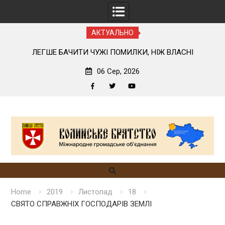
АКТУАЛЬНО
У
ЛЕГШЕ БАЧИТИ ЧУЖІ ПОМИЛКИ, НІЖ ВЛАСНІ
06 Сер, 2026
Facebook
Twitter
YouTube
Skip
to
content
Home
2019
Листопад
18
СВЯТО СПРАВЖНІХ ГОСПОДАРІВ ЗЕМЛІ