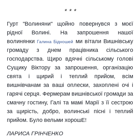
* * *
Гурт "Волиняни" щойно повернувся з моєї
рідної Волині. На запрошення нашої
волинянки
ми вітали Вишнівську
Галина Бідношей
громаду з днем працівника сільського
господарства. Щиро вдячні сільському голові
Сущику Віктору за запрошення, організацію
свята і щирий і теплий прийом, всім
вишнівчанам за ваші оплески, захоплені очі і
гарячі серця. Фермерам вишнівської громади за
смачну гостину, Галі та мамі Марії з її сестрою
за щирість, добро, волинські пісні і теплий
прийом. Було вельми хорошЕ!
ЛАРИСА ГРІНЧЕНКО