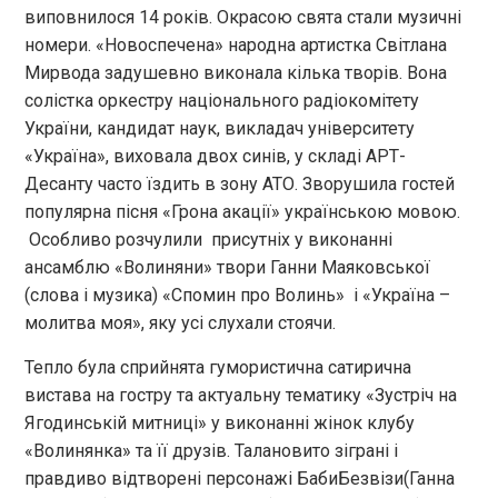
виповнилося 14 років. Окрасою свята стали музичні
номери. «Новоспечена» народна артистка Світлана
Мирвода задушевно виконала кілька творів. Вона
солістка оркестру національного радіокомітету
України, кандидат наук, викладач університету
«Україна», виховала двох синів, у складі АРТ-
Десанту часто їздить в зону АТО. Зворушила гостей
популярна пісня «Грона акації» українською мовою.
Особливо розчулили присутніх у виконанні
ансамблю «Волиняни» твори Ганни Маяковської
(слова і музика) «Спомин про Волинь» і «Україна –
молитва моя», яку усі слухали стоячи.
Тепло була сприйнята гумористична сатирична
вистава на гостру та актуальну тематику «Зустріч на
Ягодинській митниці» у виконанні жінок клубу
«Волинянка» та її друзів. Талановито зіграні і
правдиво відтворені персонажі БабиБезвізи(Ганна