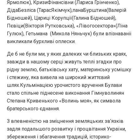
Ярмолюк), КризиФінансівни (Лариса Грінченко),
ДідаБезліса (ТарасЯкімчук),панаБурштина(Валерій
Бідношей), Цариці Корупції(Галина Бідношей),
Пєвіци(Вікторія Рутковська), «Лівогосектора»(Ліна
Гулюк), Гетьмана (Микола Няньчук) були впізнаваніі
викликали бурхливі оплески.
Де б не були ми, у яких далеких чи близьких краях,
завжди в нашому серці живуть теплі згадки про
рідну землю, батьківську хату, материнську усмішку
і стежину, яка вивела на широкий життєвий
шлях.Кульмінацією урочистого вручення Булави
стало спільне піднесене виконання Гімнуволинян
Степана Кривенького «Волинь моя», як символа
братерського єднання.
З впевненістю на зміцнення земляцьких зв’язків
задля подальшого розвитку і процвітання України,
збереження і збагачення традицій, історико-