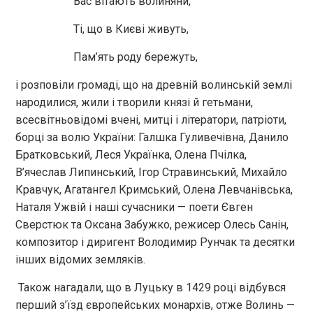
Вас вітають волиняни,
Ті, що в Києві живуть,
Пам’ять роду бережуть,
і розповіли громаді, що на древній волинській землі
народилися, жили і творили князі й гетьмани,
всесвітньовідомі вчені, митці і літератори, патріоти,
борці за волю України: Галшка Гуливечівна, Данило
Братковський, Леся Українка, Олена Пчілка,
В’ячеслав Липинський, Ігор Стравинський, Михайло
Кравчук, Агатангел Кримський, Олена Левчанівська,
Наталя Ужвій і наші сучасники — поети Євген
Сверстюк та Оксана Забужко, режисер Олесь Санін,
композитор і диригент Володимир Рунчак та десятки
інших відомих земляків.
Також нагадали, що в Луцьку в 1429 році відбувся
перший з’їзд європейських монархів, отже Волинь —