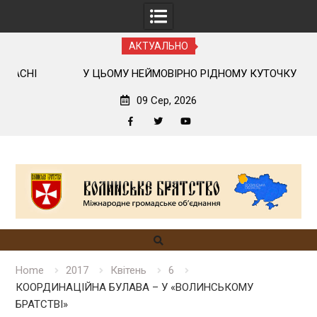
АКТУАЛЬНО
У ЦЬОМУ НЕЙМОВІРНО РІДНОМУ КУТОЧКУ ПАНУЄ
Т
ВОЛИНСЬКИЙ ДУХ
09 Сер, 2026
Facebook
Twitter
YouTube
Skip
to
content
Home
2017
Квітень
6
КООРДИНАЦІЙНА БУЛАВА – У «ВОЛИНСЬКОМУ
БРАТСТВІ»