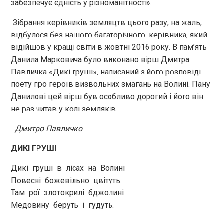
забезпечує єдність у різноманітності».
Зібрання керівників земляцтв цього разу, на жаль,
відбулося без нашого багаторічного керівника, який
відійшов у кращі світи в жовтні 2016 року. В пам’ять
Данила Марковича було виконано вірш Дмитра
Павличка «Дикі груші», написаний з його розповіді
поету про героїв визвольних змагань на Волині. Пану
Данилові цей вірш був особливо дорогий і його він
не раз читав у колі земляків.
Дмитро Павличко
ДИКІ ГРУШІ
Дикі груші в лісах на Волині
Повесні божевільно цвітуть.
Там рої злотокрилі бджолині
Медовину беруть і гудуть.