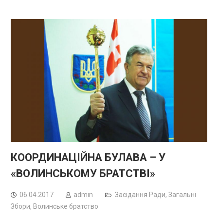
КООРДИНАЦІЙНА БУЛАВА – У
«ВОЛИНСЬКОМУ БРАТСТВІ»
06.04.2017
admin
Засідання Ради, Загальні
Збори
,
Волинське братство