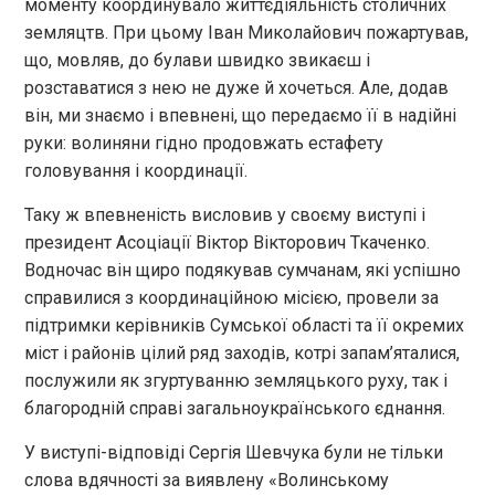
моменту координувало життєдіяльність столичних
земляцтв. При цьому Іван Миколайович пожартував,
що, мовляв, до булави швидко звикаєш і
розставатися з нею не дуже й хочеться. Але, додав
він, ми знаємо і впевнені, що передаємо її в надійні
руки: волиняни гідно продовжать естафету
головування і координації.
Таку ж впевненість висловив у своєму виступі і
президент Асоціації Віктор Вікторович Ткаченко.
Водночас він щиро подякував сумчанам, які успішно
справилися з координаційною місією, провели за
підтримки керівників Сумської області та її окремих
міст і районів цілий ряд заходів, котрі запам’яталися,
послужили як згуртуванню земляцького руху, так і
благородній справі загальноукраїнського єднання.
У виступі-відповіді Сергія Шевчука були не тільки
слова вдячності за виявлену «Волинському