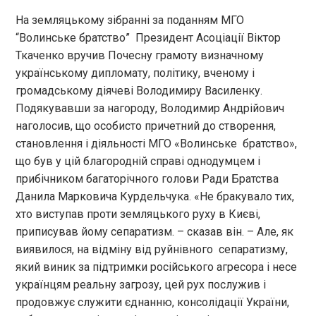
На земляцькому зібранні за поданням МГО
“Волинське братство” Президент Асоціації Віктор
Ткаченко вручив Почесну грамоту визначному
українському дипломату, політику, вченому і
громадському діячеві Володимиру Василенку.
Подякувавши за нагороду, Володимир Андрійович
наголосив, що особисто причетний до створення,
становлення і діяльності МГО «Волинське братство»,
що був у цій благородній справі однодумцем і
прибічником багаторічного голови Ради Братства
Данила Марковича Курдельчука. «Не бракувало тих,
хто виступав проти земляцького руху в Києві,
приписував йому сепаратизм. – сказав він. – Але, як
виявилося, на відміну від руйнівного сепаратизму,
який виник за підтримки російського агресора і несе
українцям реальну загрозу, цей рух послужив і
продовжує служити єднанню, консолідації України,