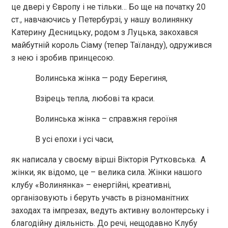
це двері у Європу і не тільки… Бо ще на початку 20
ст., навчаючись у Петербурзі, у нашу волинянку
Катерину Десницьку, родом з Луцька, закохався
майбутній король Сіаму (тепер Таїланду), одружився
з нею і зробив принцесою.
Волинська жінка — роду Берегиня,
Взірець тепла, любові та краси.
Волинська жінка – справжня героїня
В усі епохи і усі часи,
як написала у своєму вірші Вікторія Рутковська. А
жінки, як відомо, це – велика сила. Жінки нашого
клубу «Волинянка» – енергійні, креативні,
організовують і беруть участь в різноманітних
заходах та імпрезах, ведуть активну волонтерську і
благодійну діяльність. До речі, нещодавно Клубу