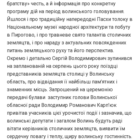
братству» честь, а й інформація про конкретну
програму дій на період волинського головування.
Йшлося і про традиційну напередодні Пасхи толоку в
Національному музеї народної архітектури та побуту
в Пирогово, і про травневе свято талантів столичних
земляцтв, і про нараду з актуальних повсякденних
питань земляцького руху та його перспектив.
Окремо і детально Сергій Володимирович зупинився
на запланованій на серпень цього року поїздці
представників земляцтв столиці у Волинську
область, про відвідання її найбільш пам’ятних і
знаменних місць. Запрошений на церемонію
передачі булави заступник голови Волинської
обласної ради Володимир Романович Карп’юк
привітав учасників цієї урочистої події і зазначив, що
волинські депутати і загалом Волинь будуть раді
вітати керівників столичних земляцтв, виявити їм
сердечну повагу і теплу, щиру волинську гостинність.