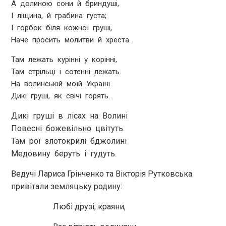
А долиною сони й бриндуші,
І ліщина, й грабина густа;
І горбок біля кожної груші,
Наче просить молитви й хреста.
Там лежать курінні у корінні,
Там стрільці і сотенні лежать.
На волинській моїй Україні
Дикі груші, як свічі горять.
Дикі груші в лісах на Волині
Повесні божевільно цвітуть.
Там рої злотокрилі бджолині
Медовину беруть і гудуть.
Ведучі Лариса Грінченко та Вікторія Рутковська
привітали земляцьку родину:
Любі друзі, краяни,