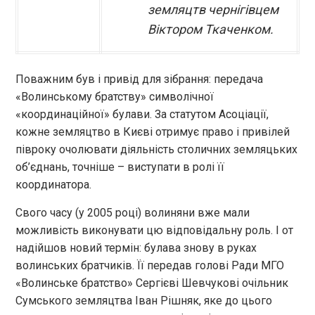
земляцтв чернігівцем
Віктором Ткаченком.
Поважним був і привід для зібрання: передача
«Волинському братству» символічної
«координаційної» булави. За статутом Асоціації,
кожне земляцтво в Києві отримує право і привілей
півроку очолювати діяльність столичних земляцьких
об’єднань, точніше – виступати в ролі її
координатора.
Свого часу (у 2005 році) волиняни вже мали
можливість виконувати цю відповідальну роль. І от
надійшов новий термін: булава знову в руках
волинських братчиків. Її передав голові Ради МГО
«Волинське братство» Сергієві Шевчукові очільник
Сумського земляцтва Іван Рішняк, яке до цього