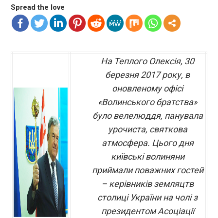
Spread the love
На Теплого Олексія, 30
березня 2017 року, в
оновленому офісі
«Волинського братства»
було велелюддя, панувала
урочиста, святкова
атмосфера. Цього дня
київські волиняни
приймали поважних гостей
– керівників земляцтв
столиці України на чолі з
президентом Асоціації