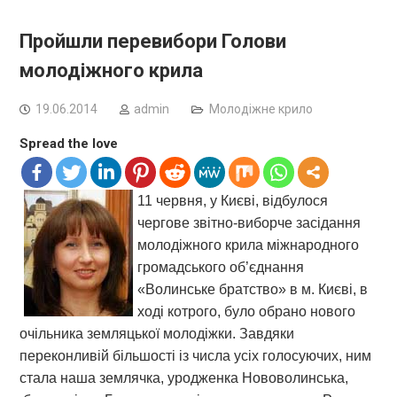
Пройшли перевибори Голови
молодіжного крила
19.06.2014
admin
Молодіжне крило
Spread the love
11 червня, у Києві, відбулося
чергове звітно-виборче засідання
молодіжного крила міжнародного
громадського об’єднання
«Волинське братство» в м. Києві, в
ході котрого, було обрано нового
очільника земляцької молодіжки. Завдяки
переконливій більшості із числа усіх голосуючих, ним
стала наша землячка, уродженка Нововолинська,