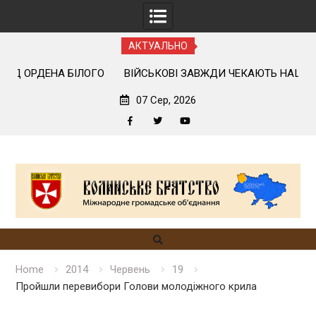
АКТУАЛЬНО
ОГО
ВІЙСЬКОВІ ЗАВЖДИ ЧЕКАЮТЬ НАШОГО ПРИЇЗДУ
07 Сер, 2026
Facebook
Twitter
YouTube
Skip
to
content
Home
2014
Червень
19
Пройшли перевибори Голови молодіжного крила