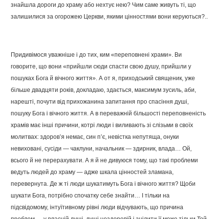
знайшла дороги до храму або нехтує нею? Чим саме живуть ті, що
залишилися за огорожею Церкви, якими цінностями вони керуються?..
Придивімося уважніше і до тих, ким «переповнені храми». Ви
говорите, що вони «прийшли сюди спасти свою душу, прийшли у
пошуках Бога й вічного життя». А от я, приходський священик, уже
більше двадцяти років, докладаю, здається, максимум зусиль, аби,
нарешті, почути від прихожанина запитання про спасіння душі,
пошуку Бога і вічного життя. А в переважній більшості переповненість
храмів має інші причини, котрі люди і виливають зі слізьми в своїх
молитвах: здоров’я немає, син п’є, невістка непутяща, онуки
невиховані, сусіди — чаклуни, начальник — здирник, влада… Ой,
всього й не перерахувати. А я й не дивуюся тому, що такі проблеми
ведуть людей до храму — адже шкала цінностей зламана,
перевернута. Де ж ті люди шукатимуть Бога і вічного життя? Щоби
шукати Бога, потрібно спочатку себе знайти… І тільки на
підсвідомому, інтуїтивному рівні люди відчувають, що причина