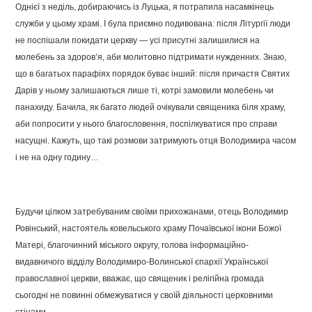
Однієї з неділь, добираючись із Луцька, я потрапила насамкінець
служби у цьому храмі. І була приємно подивована: після Літургії люди
не поспішали покидати церкву — усі присутні залишилися на
молебень за здоров’я, аби молитовно підтримати нужденних. Знаю,
що в багатьох парафіях порядок буває інший: після причастя Святих
Дарів у ньому залишаються лише ті, котрі замовили молебень чи
панахиду. Бачила, як багато людей очікували священика біля храму,
аби попросити у нього благословення, поспілкуватися про справи
насущні. Кажуть, що такі розмови затримують отця Володимира часом
і не на одну годину…
Будучи цілком затребуваним своїми прихожанами, отець Володимир
Ровінський, настоятель ковельського храму Почаївської ікони Божої
Матері, благочинний міського округу, голова інформаційно-
видавничого відділу Володимиро-Волинської єпархії Української
православної церкви, вважає, що священик і релігійна громада
сьогодні не повинні обмежуватися у своїй діяльності церковними