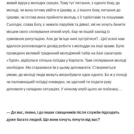
живий відгук у молодих серцях. Тому тут питання, з одного боку, до
молоді, чи вона готова увійти в Церкву, а, з іншого боку, питання до
Церкви, чи готова вона прийняти молодь з її турботами та пошуками.
Сьогодні, слава Богу, є чимало парубків та дівчат, які не хочуть бачити
місцем свого спілкування нічний клуб, бар чи інший заклад із
сумнівною репутацією. Але де їм іще нині зустрітися?.. Цієї осені нам
вдалося розповсюдити досвід роботи з молоддю на інші храми. Було
проведено великий триденний молодіжний табір на базі санаторію
«Турія», відбулася спільна поїздка у Карпати. Таке спілкування молоді
необхідне. Ми стараємося їм у цьому допомагати. Створюються
умови, де молоді люди можуть випробувати одне одного. Бо ж у поході
чи паломницькій поїздці очевидно, чи здатний ти подати руку
допомоги у складних ситуаціях. У нічному клубі цього не побачиш…
— До вас, певно, і до інших священиків після служби підходить
дуже багато людей. Що вони хочуть почути від вас?