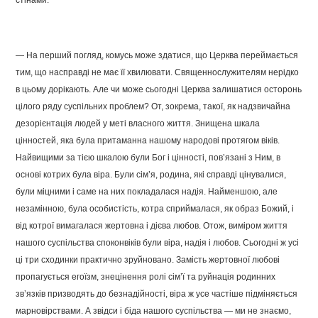
стінами.
— На перший погляд, комусь може здатися, що Церква переймається
тим, що насправді не має її хвилювати. Священнослужителям нерідко
в цьому дорікають. Але чи може сьогодні Церква залишатися осторонь
цілого ряду суспільних проблем? От, зокрема, такої, як надзвичайна
дезорієнтація людей у меті власного життя. Знищена шкала
цінностей, яка була притаманна нашому народові протягом віків.
Найвищими за тією шкалою були Бог і цінності, пов’язані з Ним, в
основі котрих була віра. Були сім’я, родина, які справді цінувалися,
були міцними і саме на них покладалася надія. Найменшою, але
незамінною, була особистість, котра сприймалася, як образ Божий, і
від котрої вимагалася жертовна і дієва любов. Отож, виміром життя
нашого суспільства споконвіків були віра, надія і любов. Сьогодні ж усі
ці три сходинки практично зруйновано. Замість жертовної любові
пропагується егоїзм, знецінення ролі сім’ї та руйнація родинних
зв’язків призводять до безнадійності, віра ж усе частіше підміняється
марновірствами. А звідси і біда нашого суспільства — ми не знаємо,