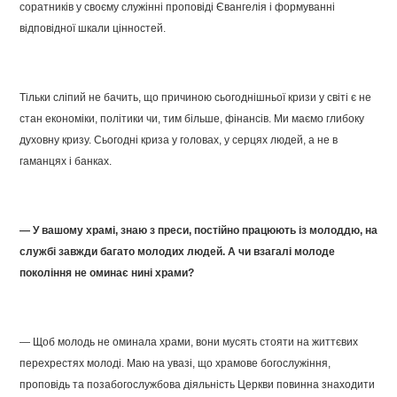
соратників у своєму служінні проповіді Євангелія і формуванні
відповідної шкали цінностей.
Тільки сліпий не бачить, що причиною сьогоднішньої кризи у світі є не
стан економіки, політики чи, тим більше, фінансів. Ми маємо глибоку
духовну кризу. Сьогодні криза у головах, у серцях людей, а не в
гаманцях і банках.
— У вашому храмі, знаю з преси, постійно працюють із молоддю, на
службі завжди багато молодих людей. А чи взагалі молоде
покоління не оминає нині храми?
— Щоб молодь не оминала храми, вони мусять стояти на життєвих
перехрестях молоді. Маю на увазі, що храмове богослужіння,
проповідь та позабогослужбова діяльність Церкви повинна знаходити