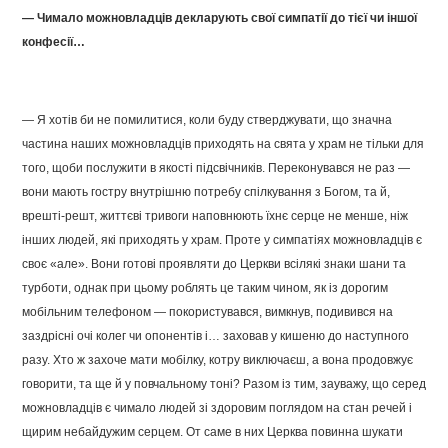
— Чимало можновладців декларують свої симпатії до тієї чи іншої
конфесії…
— Я хотів би не помилитися, коли буду стверджувати, що значна
частина наших можновладців приходять на свята у храм не тільки для
того, щоби послужити в якості підсвічників. Переконувався не раз —
вони мають гостру внутрішню потребу спілкування з Богом, та й,
врешті-решт, життєві тривоги наповнюють їхнє серце не менше, ніж
інших людей, які приходять у храм. Проте у симпатіях можновладців є
своє «але». Вони готові проявляти до Церкви всілякі знаки шани та
турботи, однак при цьому роблять це таким чином, як із дорогим
мобільним телефоном — покористувався, вимкнув, подивився на
заздрісні очі колег чи опонентів і… заховав у кишеню до наступного
разу. Хто ж захоче мати мобілку, котру виключаєш, а вона продовжує
говорити, та ще й у повчальному тоні? Разом із тим, зауважу, що серед
можновладців є чимало людей зі здоровим поглядом на стан речей і
щирим небайдужим серцем. От саме в них Церква повинна шукати