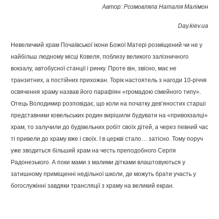
Автор: Розмовляла Наталія Малімон
Day.kiev.ua
Невеличкий храм Почаївської ікони Божої Матері розміщений чи не у
найбільш людному місці Ковеля, поблизу великого залізничного
вокзалу, автобусної станції і ринку. Проте він, звісно, має не
транзитних, а постійних прихожан. Торік настоятель з нагоди 10-річчя
освячення храму назвав його парафіян «громадою сімейного типу».
Отець Володимир розповідає, що коли на початку дев’яностих старші
представники ковельських родин вирішили будувати на «привокзалці»
храм, то залучили до будівельних робіт своїх дітей, а через певний час
ті привели до храму вже і своїх. І в церкві стало… затісно. Тому поруч
уже зводиться більший храм на честь преподобного Сергія
Радонезького. А поки мами з малими дітками влаштовуються у
затишному приміщенні недільної школи, де можуть брати участь у
богослужінні завдяки трансляції з храму на великий екран.