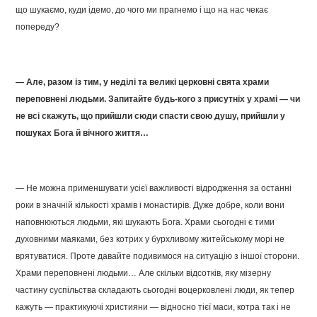
що шукаємо, куди ідемо, до чого ми прагнемо і що на нас чекає
попереду?
— Але, разом із тим, у неділі та великі церковні свята храми
переповнені людьми. Запитайте будь-кого з присутніх у храмі — чи
не всі скажуть, що прийшли сюди спасти свою душу, прийшли у
пошуках Бога й вічного життя…
— Не можна применшувати усієї важливості відродження за останні
роки в значній кількості храмів і монастирів. Дуже добре, коли вони
наповнюються людьми, які шукають Бога. Храми сьогодні є тими
духовними маяками, без котрих у бурхливому житейському морі не
врятуватися. Проте давайте подивимося на ситуацію з іншої сторони.
Храми переповнені людьми… Але скільки відсотків, яку мізерну
частину суспільства складають сьогодні воцерковлені люди, як тепер
кажуть — практикуючі християни — відносно тієї маси, котра так і не