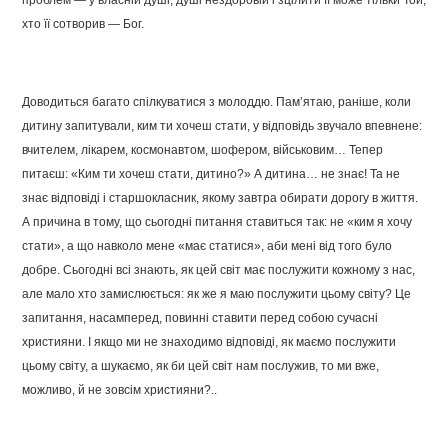
проблем — у власній душі, душі нездоровій і зцілити її може тільки Той,
хто її сотворив — Бог.
Доводиться багато спілкуватися з молоддю. Пам’ятаю, раніше, коли
дитину запитували, ким ти хочеш стати, у відповідь звучало впевнене:
вчителем, лікарем, космонавтом, шофером, військовим… Тепер
питаєш: «Ким ти хочеш стати, дитино?» А дитина… не знає! Та не
знає відповіді і старшокласник, якому завтра обирати дорогу в життя.
А причина в тому, що сьогодні питання ставиться так: не «ким я хочу
стати», а що навколо мене «має статися», аби мені від того було
добре. Сьогодні всі знають, як цей світ має послужити кожному з нас,
але мало хто замислюється: як же я маю послужити цьому світу? Це
запитання, насамперед, повинні ставити перед собою сучасні
християни. І якщо ми не знаходимо відповіді, як маємо послужити
цьому світу, а шукаємо, як би цей світ нам послужив, то ми вже,
можливо, й не зовсім християни?..