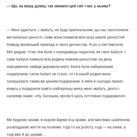
— Що, на вашу думку, так змінило цей світ і нас у ньому?
— Мені здається, і, мабуть, не буду оригінальним, що нас заполонили
матеріальні цінності, саме вони зламали всю нішу шкали цінностей.
Наведу маленький приклад зі свого дитинства. Я ріс у сім’ї вчителя.
Мої дядьки, тітки теж були з середовища педагогів, як і моя бабуся. І
саме бабуся навчала всю родину певним цінностям: на день
народження завжди дарувала книгу. Книга була найціннішим
подарунком. І коли бабусі не стало, то і в нашій родині вона
залишалася таким же цінним подарунком. А якби я сьогодні приніс
комусь у подарунок навіть найгарнішу книгу, мені, мабуть, дехто і
напряму скаже: «Ну, батюшка, могли б щось суттєвіше подарувати!»
Ми будуємо храми, в неділю йдемо в ці храми, але мислимо шаблоном,
розкладаємо життя на полички: тоді-то на роботу, тоді — на пікнік, а
тоді вже й до церкви…