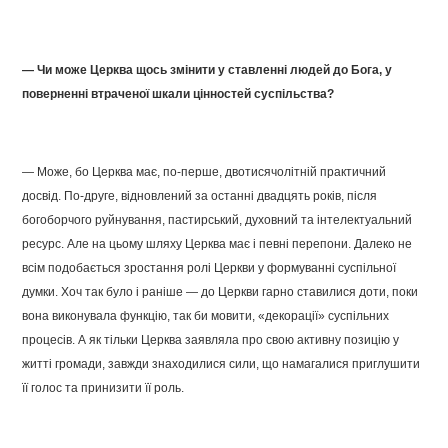
— Чи може Церква щось змінити у ставленні людей до Бога, у
поверненні втраченої шкали цінностей суспільства?
— Може, бо Церква має, по-перше, двотисячолітній практичний
досвід. По-друге, відновлений за останні двадцять років, після
богоборчого руйнування, пастирський, духовний та інтелектуальний
ресурс. Але на цьому шляху Церква має і певні перепони. Далеко не
всім подобається зростання ролі Церкви у формуванні суспільної
думки. Хоч так було і раніше — до Церкви гарно ставилися доти, поки
вона виконувала функцію, так би мовити, «декорації» суспільних
процесів. А як тільки Церква заявляла про свою активну позицію у
житті громади, завжди знаходилися сили, що намагалися приглушити
її голос та принизити її роль.