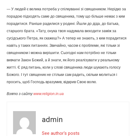
— У людей є велика потреба у спілкуванні зі священиком. Нерідко за
порадою підходять саме до священика, тому що більше немає з ким
порадитися. Раніше радилися у родині. Йшли до діда, до батька,
старшого брата. «Тату, онука твоя надумала виходити заміж за
сусідського Петра, як скажеш?» А тепер не знають, з ким порадитися
навіть у таких питаннях. Звичайно, часом є проблеми, які тільки зі
священиком і можна вирішити. Сьогодні нам потрібно не тільки
вивчати Закон Божий, а й знати, як його реалізувати у реальному
житті. Є ряд питань, коли у слові священика люди шукають голосу
Божого. І тут священик не стільки сам радить, скільки молиться і
просить, щоб Господь вразумив, відкрив Свою волю.
Взято з сайту
www.religion.in.ua
admin
See author's posts