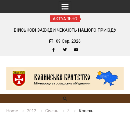
АКТУАЛЬНО
ОГО
ВІЙСЬКОВІ ЗАВЖДИ ЧЕКАЮТЬ НАШОГО ПРИЇЗДУ
09 Сер, 2026
Facebook
Twitter
YouTube
Skip
to
content
Home
2012
Січень
3
Ковель