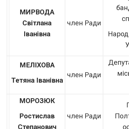
бан
МИРВОДА
сп
Світлана
член Ради
Іванівна
Народ
У
Депут
МЕЛІХОВА
міс
член Ради
Тетяна
Іванівна
МОРОЗЮК
Ростислав
член Ради
Пол
Степанович
о