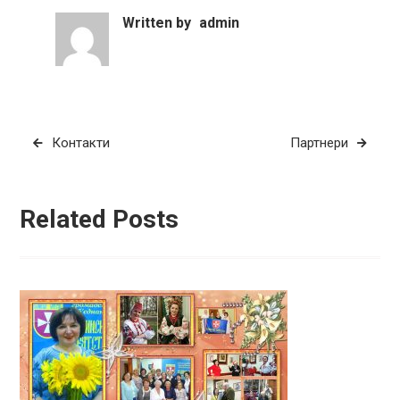
Written by
admin
Навігація
Контакти
Партнери
записів
Related Posts