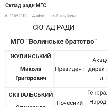
Склад ради МГО
02.09.2010
admin
Без рубрики
СКЛАД РАДИ
МГО “Волинське братство”
Ж
УЛИНСЬКИЙ
Акад
Микола
Президент
директ
Григорович
лі
Генера
СКІПАЛЬСЬКИЙ
Народ
Почесний