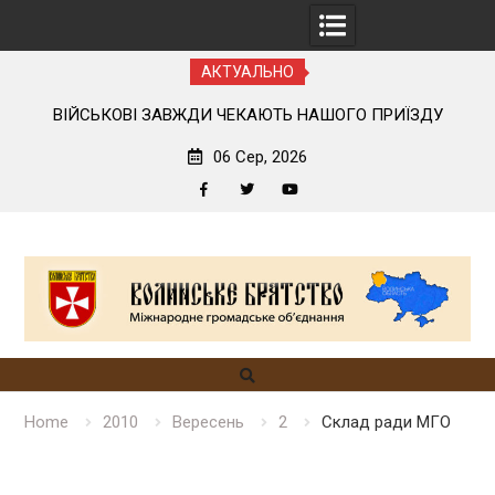
АКТУАЛЬНО
ЮТЬ НАШОГО ПРИЇЗДУ
ЛЕГШЕ БАЧИТИ ЧУЖІ ПОМИЛКИ
06 Сер, 2026
Facebook
Twitter
YouTube
Skip
to
content
Home
2010
Вересень
2
Склад ради МГО