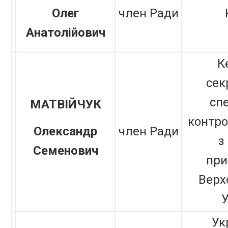
Олег
член Ради
Анатолійович
К
сек
спе
МАТВІЙЧУК
контро
Олександр
член Ради
з
Семенович
при
Верх
У
Ук