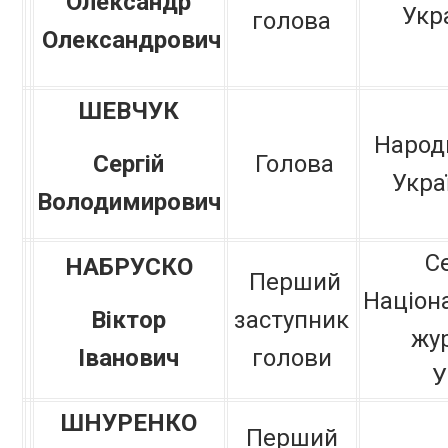
Олександр
Укр
голова
Олександрович
ШЕВЧУК
Народ
Сергій
Голова
Укра
Володимирович
С
НАБРУСКО
Перший
Націона
Віктор
заступник
жур
Іванович
голови
У
ШНУРЕНКО
Перший