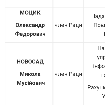
М
ОЦИК
Надз
Олександр
член Ради
Пов
Федорович
На
уп
НОВОСАД
інфо
Микола
член Ради
п
Мусійов
ич
Рахунк
У