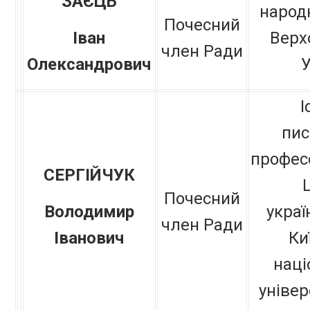
ЗАЄЦЬ
народ
Почесний
Іван
Верх
член Ради
Олександрович
У
І
пис
професо
СЕРГІЙЧУК
Почесний
Володимир
украї
член Ради
Іванович
Ки
наці
універ