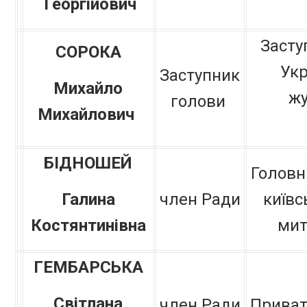
Георгійович
Засту
СОРОКА
Укр
Заступник
Михайло
жу
голови
Михайлович
БІДНОШЕЙ
Головн
Галина
член Ради
київс
Костянтинівна
мит
ГЕМБАРСЬКА
Світлана
член Ради
Приват