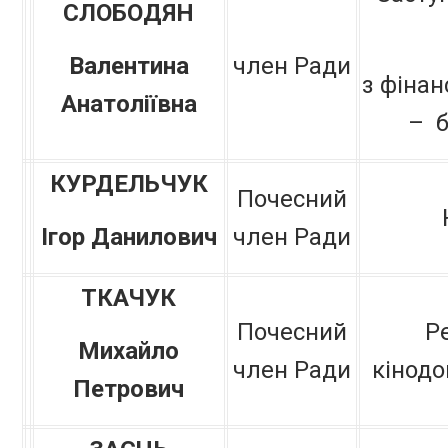
СЛОБОДЯН
Валентина
член Ради
з фінан
Анатоліївна
– б
КУРДЕЛЬЧУК
Почесний
Ігор Данилович
член Ради
ТКАЧУК
Почесний
Р
Михайло
член Ради
кінодо
Петрович