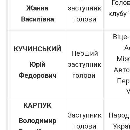
Голов
Жанна
заступник
клубу 
Василівна
голови
Віце
А
КУЧИНСЬКИЙ
Перший
Між
Юрій
заступник
Авто
Федорович
голови
Пер
У
КАРПУК
Заступник
Народ
Володимир
голови
Украї