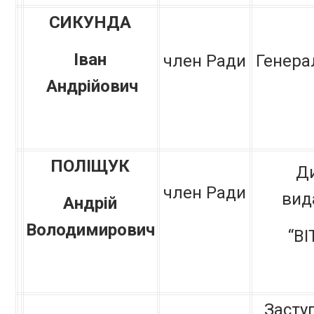
СИКУНДА
Іван
член Ради
Генера
Андрійович
ПОЛІЩУК
Д
член Ради
вид
Андрій
Володимирович
“ВІ
Засту