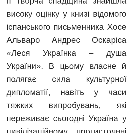
ЇЇ творча спадщина знайшла
високу оцінку у книзі відомого
іспанського письменника Хосе
Альваро Андрес Оскаріса
«Леся Українка – душа
України». В цьому власне й
полягає сила культурної
дипломатії, навіть у часи
тяжких випробувань, які
переживає сьогодні Україна у
цивілізаційному протистоянні