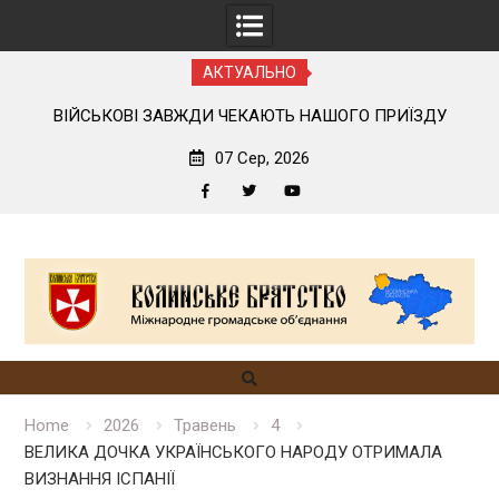
АКТУАЛЬНО
ОГО
ВІЙСЬКОВІ ЗАВЖДИ ЧЕКАЮТЬ НАШОГО ПРИЇЗДУ
07 Сер, 2026
Facebook
Twitter
YouTube
Skip
to
content
Home
2026
Травень
4
ВЕЛИКА ДОЧКА УКРАЇНСЬКОГО НАРОДУ ОТРИМАЛА
ВИЗНАННЯ ІСПАНІЇ