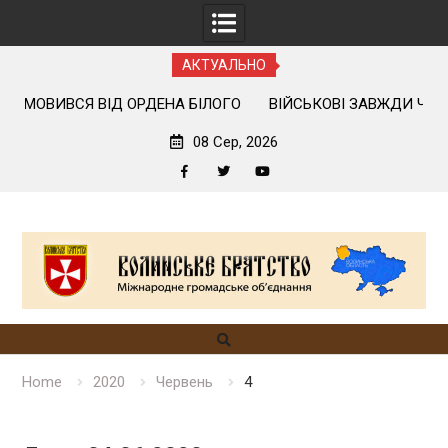
АКТУАЛЬНО
А БІЛОГО
ВІЙСЬКОВІ ЗАВЖДИ ЧЕКАЮТЬ НАШОГО ПРИЇЗДУ
08 Сер, 2026
Facebook
Twitter
YouTube
Skip
to
content
Home
2020
Червень
4