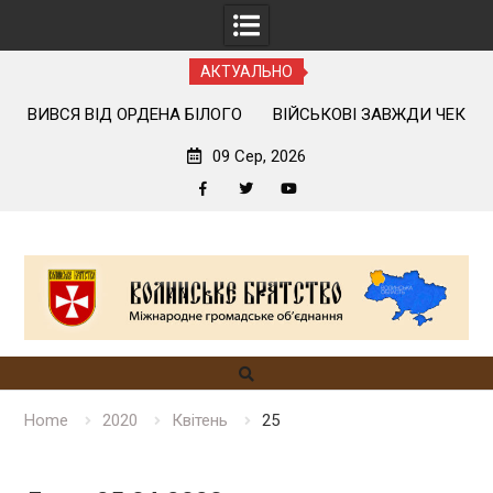
АКТУАЛЬНО
ЛОГО
ВІЙСЬКОВІ ЗАВЖДИ ЧЕКАЮТЬ НАШОГО ПРИЇЗДУ
09 Сер, 2026
Facebook
Twitter
YouTube
Skip
to
content
Home
2020
Квітень
25