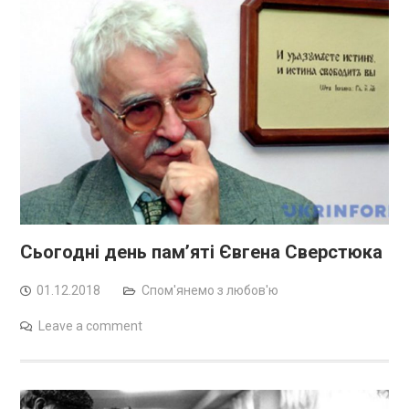
Сьогодні день пам’яті Євгена Сверстюка
01.12.2018
Спом'янемо з любов'ю
Leave a comment