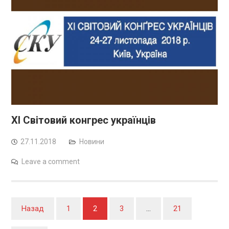
ХІ Світовий конгрес українців
27.11.2018
Новини
Leave a comment
Навігація
Назад
1
2
3
…
21
записів