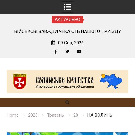
АКТУАЛЬНО
ОГО
ВІЙСЬКОВІ ЗАВЖДИ ЧЕКАЮТЬ НАШОГО ПРИЇЗДУ
09 Сер, 2026
Facebook
Twitter
YouTube
Skip
to
content
Home
2026
Травень
28
НА ВОЛИНЬ