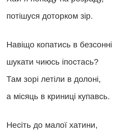
потішуся доторком зір.
Навіщо копатись в безсонні
шукати чиюсь іпостась?
Там зорі летіли в долоні,
а місяць в криниці купавсь.
Несіть до малої хатини,