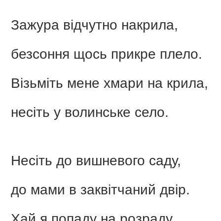
Зажура відчутно накрила,
безсоння щось прикре плело.
Візьміть мене хмари на крила,
несіть у волинське село.
Несіть до вишневого саду,
до мами в заквітчаний двір.
Хай я попаду на розраду,