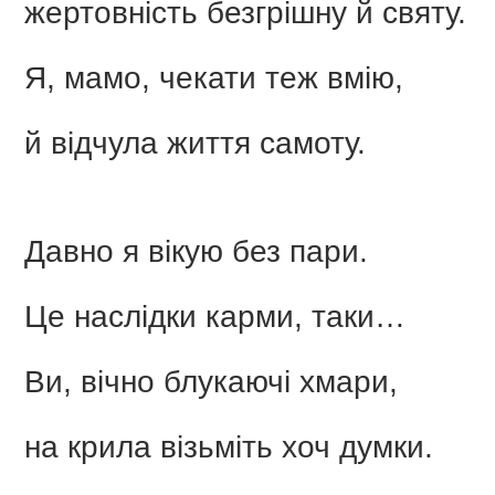
жертовність безгрішну й святу.
Я, мамо, чекати теж вмію,
й відчула життя самоту.
Давно я вікую без пари.
Це наслідки карми, таки…
Ви, вічно блукаючі хмари,
на крила візьміть хоч думки.