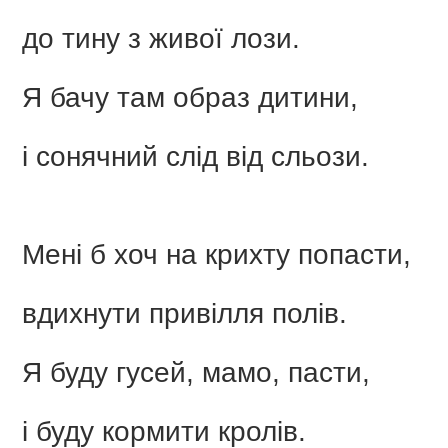
до тину з живої лози.
Я бачу там образ дитини,
і сонячний слід від сльози.
Мені б хоч на крихту попасти,
вдихнути привілля полів.
Я буду гусей, мамо, пасти,
і буду кормити кролів.