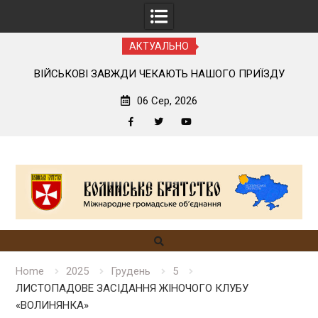
АКТУАЛЬНО
ОГО
ВІЙСЬКОВІ ЗАВЖДИ ЧЕКАЮТЬ НАШОГО ПРИЇЗДУ
06 Сер, 2026
Facebook
Twitter
YouTube
Skip
to
content
Home
2025
Грудень
5
ЛИСТОПАДОВЕ ЗАСІДАННЯ ЖІНОЧОГО КЛУБУ
«ВОЛИНЯНКА»