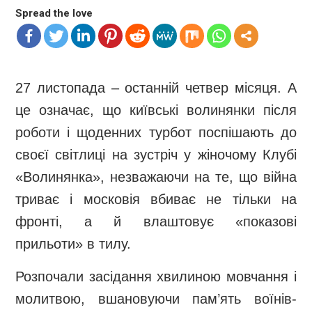
Spread the love
27 листопада – останній четвер місяця. А
це означає, що київські волинянки після
роботи і щоденних турбот поспішають до
своєї світлиці на зустріч у жіночому Клубі
«Волинянка», незважаючи на те, що війна
триває і московія вбиває не тільки на
фронті, а й влаштовує «показові
прильоти» в тилу.
Розпочали засідання хвилиною мовчання і
молитвою, вшановуючи пам’ять воїнів-