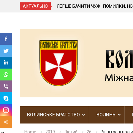
АЮТЬ НАШОГО ПРИЇЗДУ
ЛЕГШЕ БАЧИТИ ЧУЖІ ПОМИЛКИ, НІ
АКТУАЛЬНО
Skip
to
content
ВОЛИНСЬКЕ БРАТСТВО
ВОЛИНЬ
Home
2019
Лютий
26
Різні грані пол