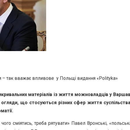
и – так вважає впливове у Польщі видання «Polityka»
икривальних матеріалів із життя можновладців у Варшав
ї огляди, що стосуються різних сфер життя суспільства
матії.
 чого сміятись, треба рятувати» Павел Вронські, «польськ