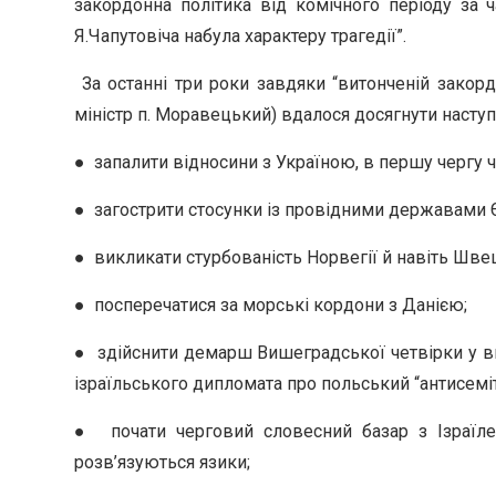
закордонна політика від комічного періоду за ч
Я.Чапутовіча набула характеру трагедії”.
За останні три роки завдяки “витонченій закордон
міністр п. Моравецький) вдалося досягнути наступ
● запалити відносини з Україною, в першу чергу че
● загострити стосунки із провідними державами 
● викликати стурбованість Норвегії й навіть Швец
● посперечатися за морські кордони з Данією;
● здійснити демарш Вишеградської четвірки у ви
ізраїльського дипломата про польський “антисемі
● почати черговий словесний базар з Ізраїлем
розв’язуються язики;