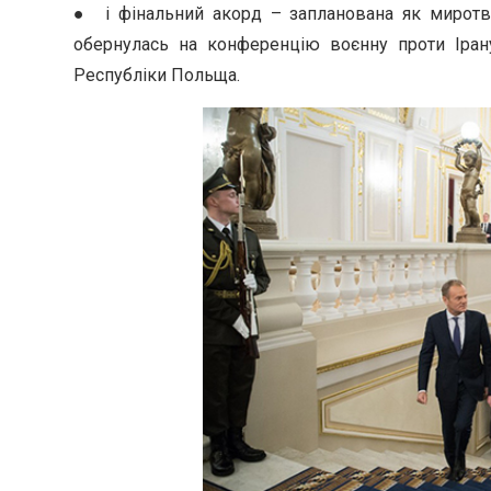
● і фінальний акорд – запланована як миротв
обернулась на конференцію воєнну проти Іран
Республіки Польща.