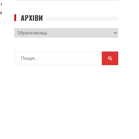
і
САЙТУ
м
АРХІВИ
Архіви
Search
for: