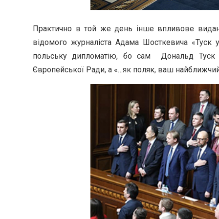
Практично в той же день інше впливове видання 
відомого журналіста Адама Шосткевича «Туск у
польську дипломатію, бо сам Дональд Туск 
Європейської Ради, а «…як поляк, ваш найближчий