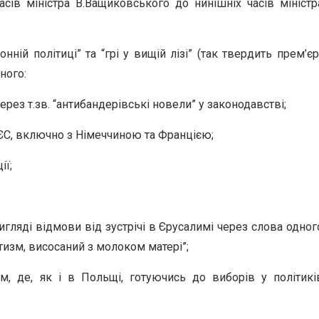
асів міністра В.Ващиковського до нинішніх часів міністр
ній політиці” та “грі у вищій лізі” (так твердить прем’єр
ного:
рез т.зв. “антибандерівські новели” у законодавстві;
ЄС, включно з Німеччиною та Францією;
ії;
гляді відмови від зустрічі в Єрусалимі через слова одног
тизм, висосаний з молоком матері”;
, де, як і в Польщі, готуючись до виборів у політикі