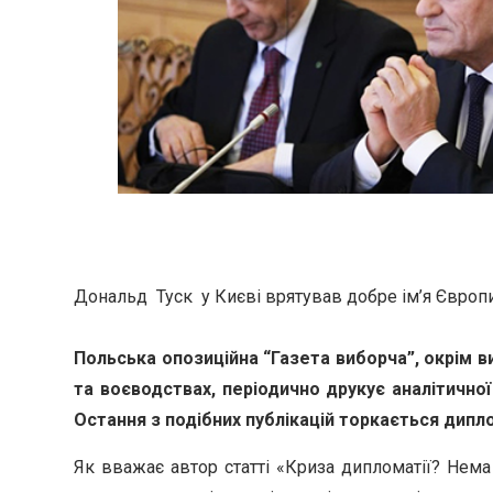
Дональд Туск у Києві врятував добре ім’я Європ
Польська опозиційна “Газета виборча”, окрім в
та воєводствах, періодично друкує аналітично
Остання з подібних публікацій торкається дипло
Як вважає автор статті «Криза дипломатії? Нема