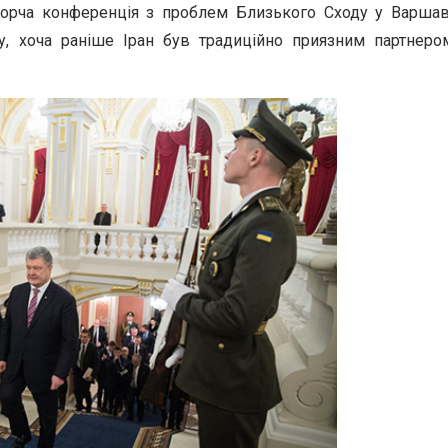
орча конференція з проблем Близького Сходу у Варшав
у, хоча раніше Іран був традиційно приязним партнеро