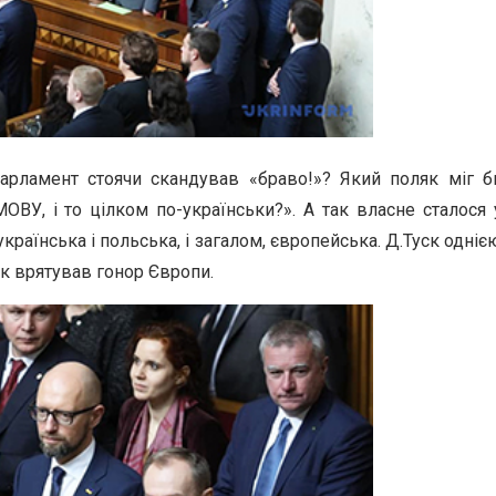
 парламент стоячи скандував «браво!»? Який поляк міг б
ВУ, і то цілком по-українськи?». А так власне сталося 
українська і польська, і загалом, європейська. Д.Туск одніє
к врятував гонор Європи.