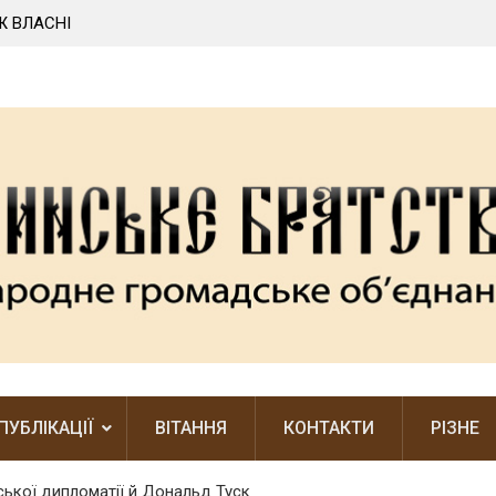
Ж ВЛАСНІ
У ЦЬОМУ НЕЙМОВІРНО РІДНОМУ КУТОЧКУ П
ВОЛИНСЬКИЙ ДУХ
ПУБЛІКАЦІЇ
ВІТАННЯ
КОНТАКТИ
РІЗНЕ
ьської дипломатії й Дональд Туск