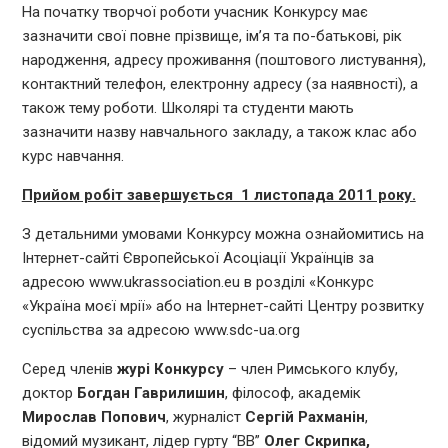
На початку творчої роботи учасник Конкурсу має
зазначити свої повне прізвище, ім’я та по-батькові, рік
народження, адресу проживання (поштового листування),
контактний телефон, електронну адресу (за наявності), а
також тему роботи. Школярі та студенти мають
зазначити назву навчального закладу, а також клас або
курс навчання.
Прийом робіт завершується 1 листопада 2011 року.
З детальними умовами Конкурсу можна ознайомитись на
Інтернет-сайті Європейської Асоціації Українців за
адресою www.ukrassociation.eu в розділі «Конкурс
«Україна моєї мрії» або на Інтернет-сайті Центру розвитку
суспільства за адресою www.sdc-ua.org
Серед членів
журі Конкурсу
– член Римського клубу,
доктор
Богдан Гаврилишин
, філософ, академік
Мирослав Попович
, журналіст
Сергій Рахманін
,
відомий музикант, лідер гурту “ВВ”
Олег Скрипка,