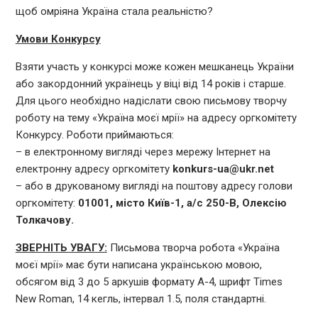
щоб омріяна Україна стала реальністю?
Умови Конкурсу
Взяти участь у конкурсі може кожен мешканець України
або закордонний українець у віці від 14 років і старше.
Для цього необхідно надіслати свою письмову творчу
роботу на тему «Україна моєї мрії» на адресу оргкомітету
Конкурсу. Роботи приймаються:
– в електронному вигляді через мережу Інтернет на
електронну адресу оргкомітету
konkurs-ua@ukr.net
– або в друкованому вигляді на поштову адресу голови
оргкомітету:
01001, місто Київ-1, а/с 250-В, Олексію
Толкачову.
ЗВЕРНІТЬ УВАГУ:
Письмова творча робота «Україна
моєї мрії» має бути написана українською мовою,
обсягом від 3 до 5 аркушів формату А-4, шрифт Times
New Roman, 14 кегль, інтервал 1.5, поля стандартні.