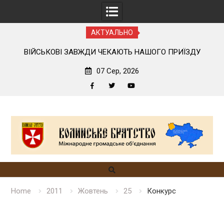
АКТУАЛЬНО
ОГО
ВІЙСЬКОВІ ЗАВЖДИ ЧЕКАЮТЬ НАШОГО ПРИЇЗДУ
07 Сер, 2026
Facebook
Twitter
YouTube
Skip
to
content
Home
2011
Жовтень
25
Конкурс