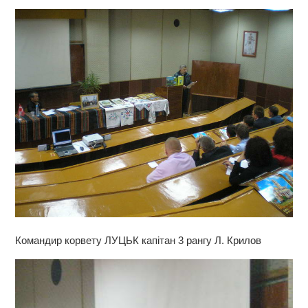
Командир корвету ЛУЦЬК капітан 3 рангу Л. Крилов