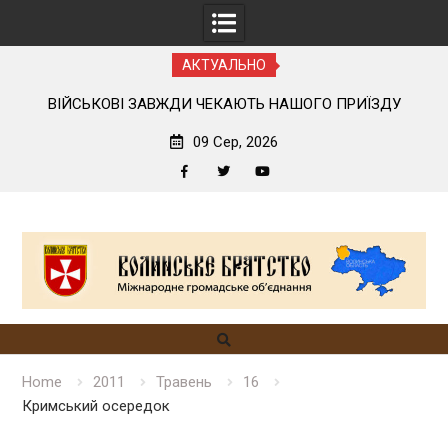
АКТУАЛЬНО
ОГО
ВІЙСЬКОВІ ЗАВЖДИ ЧЕКАЮТЬ НАШОГО ПРИЇЗДУ
09 Сер, 2026
Facebook
Twitter
YouTube
Skip
to
content
Home
2011
Травень
16
Кримський осередок