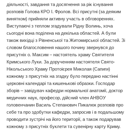
діяльності, завдання та досягнення за рік існування
розповів Голова КРО І. Фролов. Всі присутні (за деяким
винятком) прийняли активну участь в обговореннях.
Виступаючі з теплом згадували Рідну Волинь, хоча
сьогодні вона поділена на декілька областей. А були
також вихідці з Рівненської та Житомирської областей. Зі
словом благословення нашого почину звернувся до
присутніх о. Максим – настоятель храму Святителя
Кримського Луки. За дорученням настоятеля Свято-
Нікольського Храму Протоієрея Миколая (Сапиги)
кожному з присутніх на згадку було передано настінні
церковні календарі та кишенькові образки. Господар
зборів – завідувач кафедри нормальної анатомії, доктор
медичних наук, професор, дійсний член АНВОУ
головенчанин Василь Степанович Пикалюк розповів про
себе та про здобутки кафедри, запросив і в подальшому
проводити зустрічі на його території, а також подарував
кожному з присутніх буклети та сувенірну карту Криму.