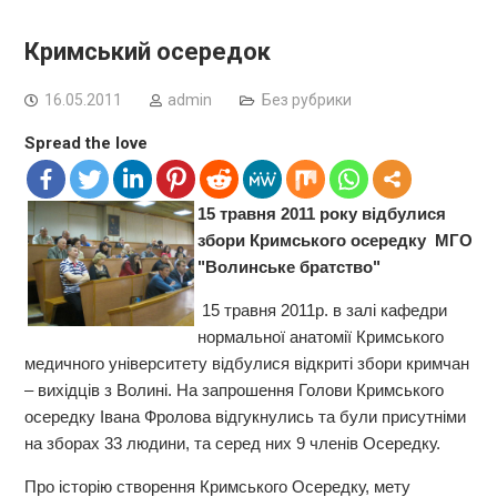
Кримський осередок
16.05.2011
admin
Без рубрики
Spread the love
15 травня 2011 року відбулися
збори Кримського осередку МГО
"Волинське братство"
15 травня 2011р. в залі кафедри
нормальної анатомії Кримського
медичного університету відбулися відкриті збори кримчан
– вихідців з Волині. На запрошення Голови Кримського
осередку Івана Фролова відгукнулись та були присутніми
на зборах 33 людини, та серед них 9 членів Осередку.
Про історію створення Кримського Осередку, мету