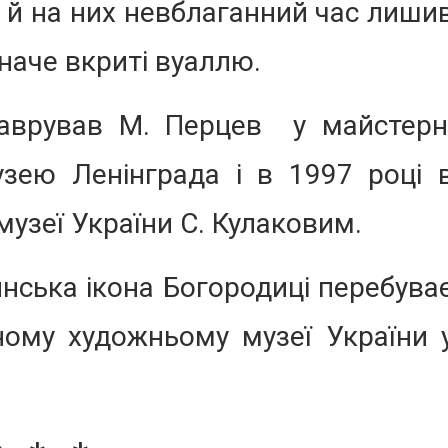
 й на них невблаганний час лиши
 наче вкриті вуаллю.
таврував М. Перцев у майстерн
зею Ленінграда і в 1997 році 
узеї України С. Кулаковим.
линська ікона Богородиці перебува
ному художньому музеї України 