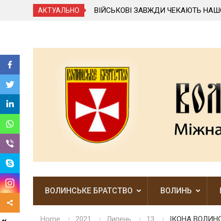
ВИВСЯ ВІД ОРДЕНА
ВІЙСЬКОВІ ЗАВЖДИ ЧЕКАЮТЬ НАШ
АКТУАЛЬНО
Skip
to
content
ВОЛИНСЬКЕ БРАТСТВО
ВОЛИНЬ
Home
2021
Липень
13
ІКОНА ВОЛИНС