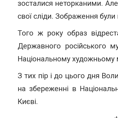
зосталися неторканими. Але
свої сліди. Зображення були
Того ж року образ відрес
Державного російського му
Національному художньому м
З тих пір і до цього дня Во
на збереженні в Національ
Києві.