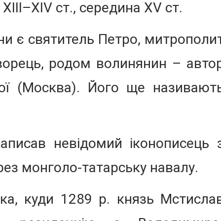
і XIII–XIV ст., середина ХV ст.
они є святитель Петро, митрополи
отворець, родом волинянин – авто
кої (Москва). Його ще називают
аписав невідомий іконописець 
рез монголо-татарську навалу.
а, куди 1289 p. князь Мстисла