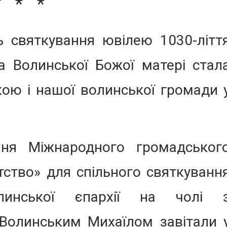
* * *
 святкування ювілею 1030-літт
а Волинської Божої матері стал
ою і нашої волинської громади 
ня Міжнародного громадськог
ство» для спільного святкуванн
линської єпархії на чолі 
Волинським Михаїлом завітали 