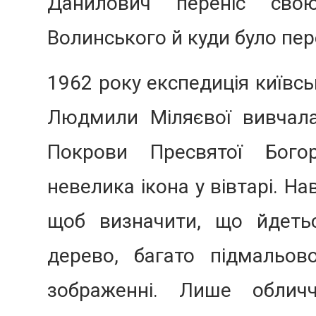
Данилович переніс сво
Волинського й куди було пе
1962 року експедиція київсь
Людмили Міляєвої вивчала
Покрови Пресвятої Бого
невелика ікона у вівтарі. На
щоб визначити, що йдетьс
дерево, багато підмальов
зображенні. Лише облич