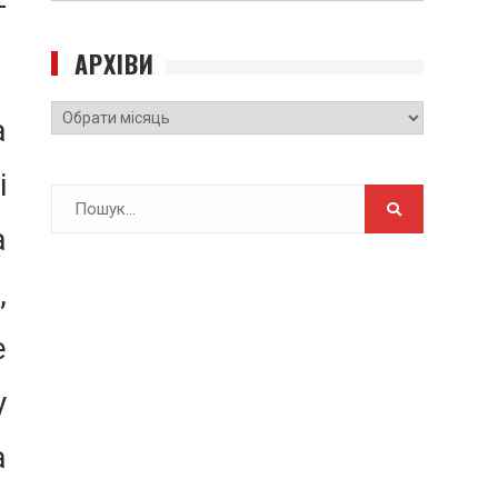
-
САЙТУ
АРХІВИ
Архіви
а
і
Search
for:
а
,
е
у
а