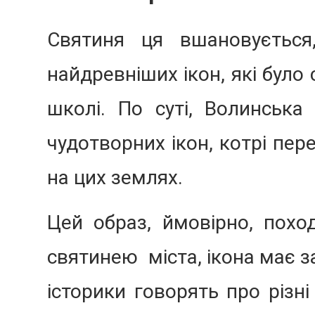
Святиня ця вшановується
найдревніших ікон, які було
школі. По суті, Волинська
чудотворних ікон, котрі пер
на цих землях.
Цей образ, ймовірно, похо
святинею міста, ікона має з
історики говорять про різні