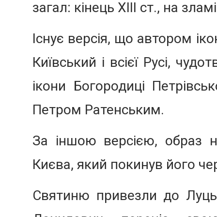
загал: кінець XIII ст., на злам
Існує версія, що автором ік
Київський і всієї Русі, чуд
ікони Богородиці Петрівсь
Петром Ратенським.
За іншою версією, образ н
Києва, який покинув його че
Святиню привезли до Луцьк