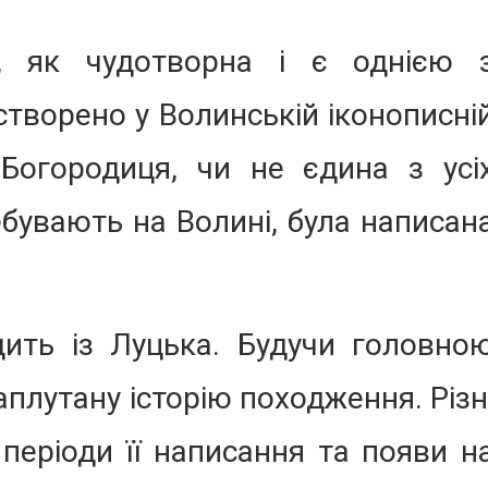
, як чудотворна і є однією 
 створено у Волинській іконописні
 Богородиця, чи не єдина з усі
ебувають на Волині, була написан
дить із Луцька. Будучи головно
аплутану історію походження. Різн
 періоди її написання та появи н