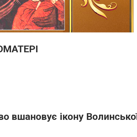
ОМАТЕРІ
во вшановує ікону Волинсько