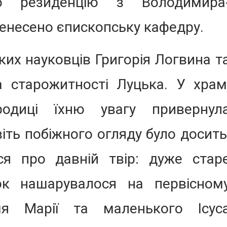
ю резиденцію з Володимира
ренесено єпископську кафедру.
ких науковців Григорія Логвина т
 старожитності Луцька. У храм
родиці їхню увагу привернул
віть побіжного огляду було досить
я про давній твір: дуже стар
ок нашарувалося на первісном
чя Марії та маленького Ісус