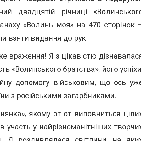
ний двадцятій річниці «Волинськог
анаху «Волинь моя» на 470 сторінок 
ли взяти видання до рук.
е враження! Я з цікавістю дізнавалас
ть «Волинського братства», його успіхи
ійну допомогу військовим, що ось уж
їни з російськими загарбниками.
янка», якому от-от виповниться ціли
рав участь у найрізноманітніших творчи
и. Я роздивлялася світлини, на яки