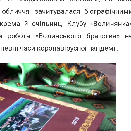
 обличчя, зачитувалася біографічним
окрема й очільниці Клубу «Волинянка
й робота «Волинського братства» н
епевні часи коронавірусної пандемії.