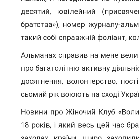
десятий, ювілейний (присвяче
братства»), номер журналу-альм
такий собі справжній фоліант, ко
Альманах справив на мене велик
про багатолітню активну діяльніс
досягнення, волонтерство, пост
сьомий рік воюють на сході Укра
Новини про Жіночий Клуб «Волин
18 років, і який весь цей час б
заходах країни, щиро захопил