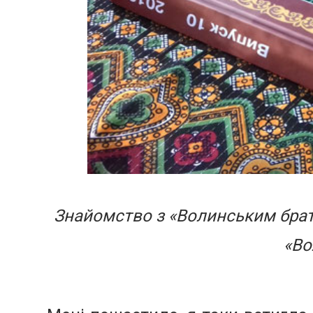
Знайомство з «Волинським бра
«Во