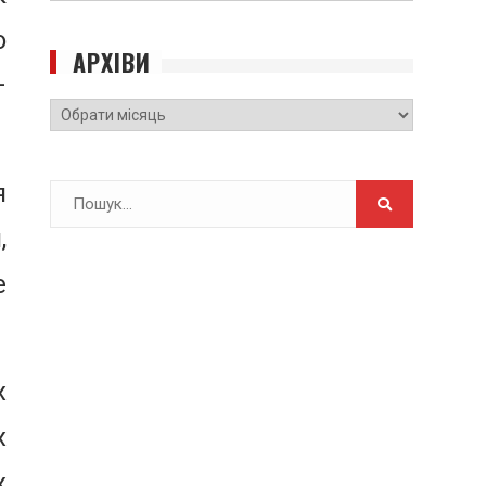
САЙТУ
о
АРХІВИ
–
Архіви
я
Search
for:
,
е
х
х
х