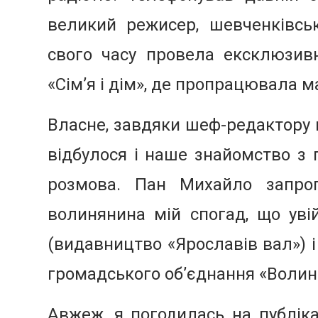
великий режисер, шевченківсь
свого часу провела ексклюзивн
«Сім’я і дім», де пропрацювала 
Власне, завдяки шеф-редактору ці
відбулося і наше знайомство з 
розмова. Пан Михайло запроп
волинянина мій спогад, що ув
(видавництво «Ярославів вал») 
громадського об’єднання «Волин
Авжеж, я погодилась на публіка