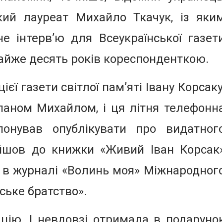
кий лауреат Михайло Ткачук, із яки
е інтерв’ю для Всеукраїнської газет
майже десять років кореспонденткою.
єї газети світлої пам’яті Івану Корсаку
паном Михайлом, і ця літня телефонн
онував опублікувати про видатног
ійшов до книжки «Живий Іван Корсак
і в журналі «Волинь моя» Міжнародног
ське братство».
цію. І невдовзі отримала в подаруно