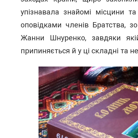
упізнавала знайомі місцини та
оповідками членів Братства, з
Жанни Шнуренко, завдяки які
припиняється й у ці складні та н