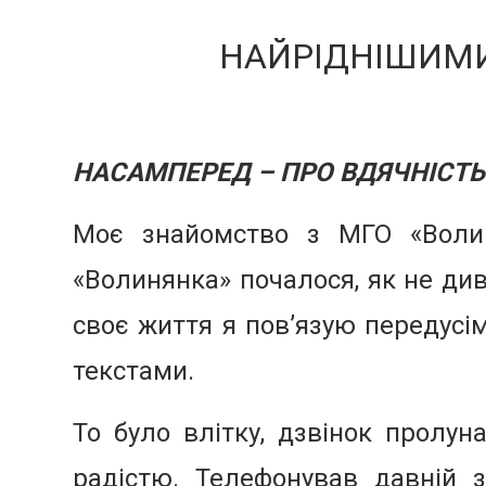
НАЙРІДНІШИМИ 
НАСАМПЕРЕД – ПРО ВДЯЧНІСТЬ
Моє знайомство з МГО «Воли
«Волинянка» почалося, як не див
своє життя я пов’язую передусім
текстами.
То було влітку, дзвінок пролун
радістю. Телефонував давній з