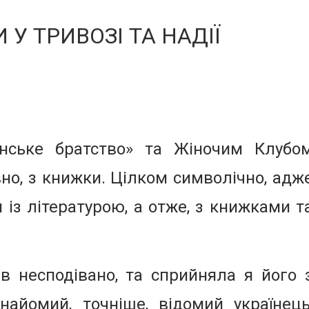
У ТРИВОЗІ ТА НАДІЇ
нське братство» та Жіночим Клубо
но, з книжки. Цілком символічно, адж
 із літературою, а отже, з книжками т
ав несподівано, та сприйняла я його 
найомий, точніше, відомий українець