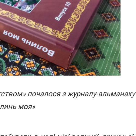
тством»
почалося з журналу-альманаху
линь моя»