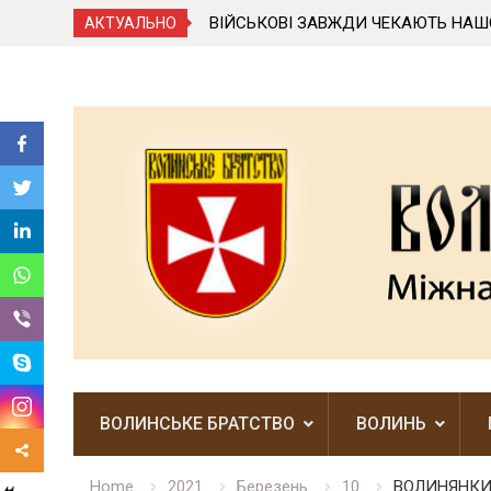
ВИВСЯ ВІД ОРДЕНА
ВІЙСЬКОВІ ЗАВЖДИ ЧЕКАЮТЬ НАШ
АКТУАЛЬНО
Skip
to
content
ВОЛИНСЬКЕ БРАТСТВО
ВОЛИНЬ
Home
2021
Березень
10
ВОЛИНЯНКИ 