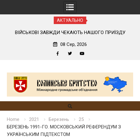
АКТУАЛЬНО
У
ЛЕГШЕ БАЧИТИ ЧУЖІ ПОМИЛКИ, НІЖ ВЛАСНІ
08 Сер, 2026
Facebook
Twitter
YouTube
Skip
to
content
Home
2021
Березень
25
БЕРЕЗЕНЬ 1991-ГО. МОСКОВСЬКИЙ РЕФЕРЕНДУМ З
УКРАЇНСЬКИМ ПІДТЕКСТОМ