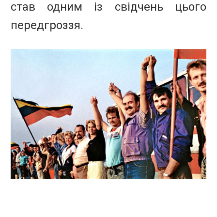
став одним із свідчень цього
передгроззя.