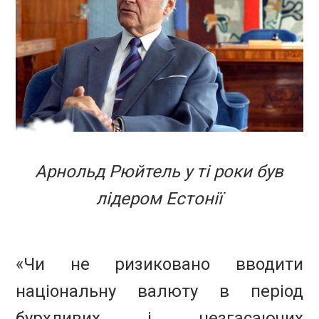
Арнольд Рюйтель у ті роки був
лідером Естонії
«Чи не ризиковано вводити
національну валюту в період
бурхливих і незгасаючих