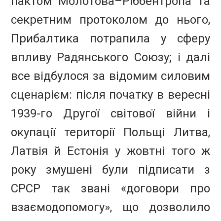
пактом Молотова–Ріббентропа та
секретним протоколом до нього,
Прибалтика потрапила у сферу
впливу Радянського Союзу; і далі
все відбулося за відомим силовим
сценарієм: після початку в вересні
1939-го Другої світової війни і
окупації території Польщі Литва,
Латвія й Естонія у жовтні того ж
року змушені були підписати з
СРСР так звані «договори про
взаємодопомогу», що дозволило