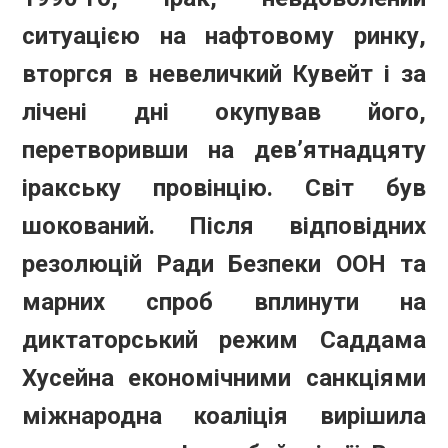
ситуацією на нафтовому ринку,
вторгся в невеличкий Кувейт і за
лічені дні окупував його,
перетворивши на дев’ятнадцяту
іракську провінцію. Світ був
шокований. Після відповідних
резолюцій Ради Безпеки ООН та
марних спроб вплинути на
диктаторський режим Саддама
Хусейна економічними санкціями
міжнародна коаліція вирішила