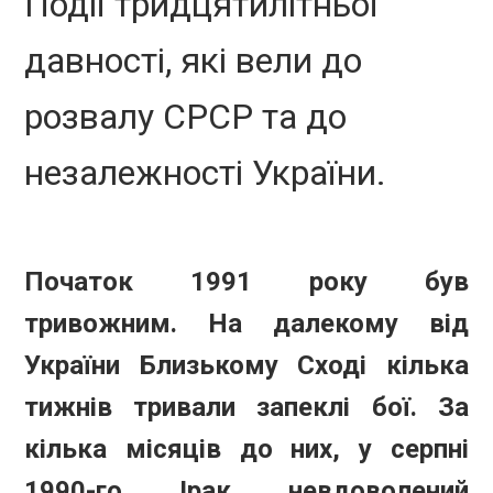
Події тридцятилітньої
давності, які вели до
розвалу СРСР та до
незалежності України.
Початок 1991 року був
тривожним. На далекому від
України Близькому Сході кілька
тижнів тривали запеклі бої. За
кілька місяців до них, у серпні
1990-го, Ірак, невдоволений