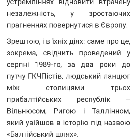
устремліннях відновити втрачену
незалежність, у зростаючих
прагненнях повернутися в Європу.
Зрештою, і в їхніх діях: саме про це,
зокрема, свідчить проведений у
серпні 1989-го, за два роки до
путчу ГКЧПістів, людський ланцюг
між столицями трьох
прибалтійських республік –
Вільнюсом, Ригою і Таллінном,
який увійшов в історію під назвою
«Балтійський шлях».