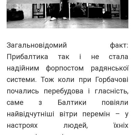
Загальновідомий факт:
Прибалтика так і не стала
надійним форпостом радянської
системи. Тож коли при Горбачові
почались перебудова і гласність,
саме з Балтики повіяли
найвідчутніші вітри перемін – у
настроях людей, їхніх