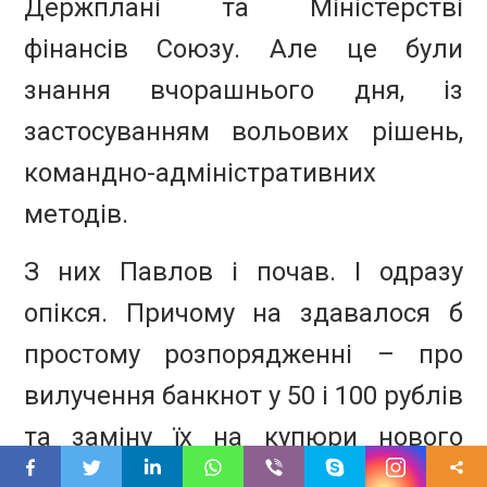
Держплані та Міністерстві
фінансів Союзу. Але це були
знання вчорашнього дня, із
застосуванням вольових рішень,
командно-адміністративних
методів.
З них Павлов і почав. І одразу
опікся. Причому на здавалося б
простому розпорядженні – про
вилучення банкнот у 50 і 100 рублів
та заміну їх на купюри нового
зразка. Якби ж то прем’єр